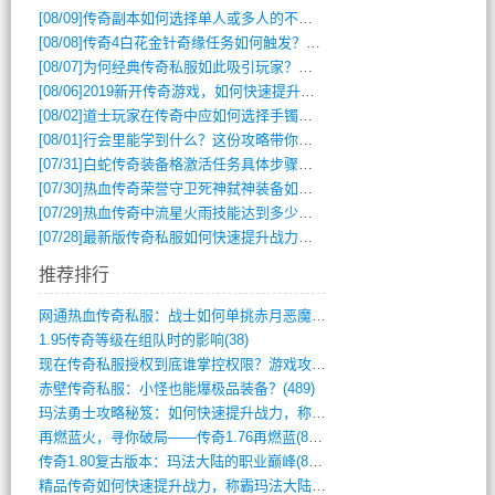
[08/09]
传奇副本如何选择单人或多人的不同模式？
[08/08]
传奇4白花金针奇缘任务如何触发？完整攻略解析
[08/07]
为何经典传奇私服如此吸引玩家？深度攻略解析
[08/06]
2019新开传奇游戏，如何快速提升角色等级？
[08/02]
道士玩家在传奇中应如何选择手镯装备？
[08/01]
行会里能学到什么？这份攻略带你全掌握
[07/31]
白蛇传奇装备格激活任务具体步骤是什么？如何完成？
[07/30]
热血传奇荣誉守卫死神弑神装备如何获取与佩戴攻略？
[07/29]
热血传奇中流星火雨技能达到多少级可以开始练装备？
[07/28]
最新版传奇私服如何快速提升战力与获取稀有装备？
推荐排行
网通热血传奇私服：战士如何单挑赤月恶魔？(311)
1.95传奇等级在组队时的影响(38)
现在传奇私服授权到底谁掌控权限？游戏攻略(789)
赤壁传奇私服：小怪也能爆极品装备？(489)
玛法勇士攻略秘笈：如何快速提升战力，称霸(717)
再燃蓝火，寻你破局——传奇1.76再燃蓝(893)
传奇1.80复古版本：玛法大陆的职业巅峰(873)
精品传奇如何快速提升战力，称霸玛法大陆？(392)