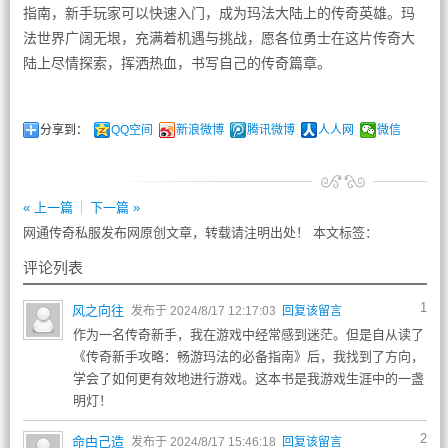
指南，新手玩家可以快速入门，成为玛法大陆上的传奇英雄。玛
法世界广阔无垠，充满着机遇与挑战，愿各位勇士在这片传奇大
陆上尽情探索，挥洒热血，书写自己的传奇篇章。
分享到：
QQ空间
新浪微博
腾讯微博
人人网
微信
« 上一篇
下一篇 »
网通传奇私服发布网原创文章，转载请注明出处！ 本文标签：
评论列表
1
风之向往
发布于 2024/8/17 12:17:03
回复该留言
作为一名传奇新手，我在游戏中经常感到迷茫。但是自从读了
《传奇新手攻略：畅游玛法的必备指南》后，我找到了方向，
学会了如何更有效地进行游戏。这本书是我游戏生涯中的一盏
明灯！
2
命甴己造
发布于 2024/8/17 15:46:18
回复该留言