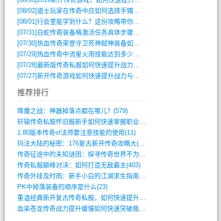
[08/02]
道士玩家在传奇中应如何选择手镯装备？
[08/01]
行会里能学到什么？这份攻略带你全掌握
[07/31]
白蛇传奇装备格激活任务具体步骤是什么？如何完成？
[07/30]
热血传奇荣誉守卫死神弑神装备如何获取与佩戴攻略？
[07/29]
热血传奇中流星火雨技能达到多少级可以开始练装备？
[07/28]
最新版传奇私服如何快速提升战力与获取稀有装备？
[07/27]
新开传奇游戏如何快速提升战力与获取稀有装备？
推荐排行
降魔之战：神器掉落点都在哪儿？(579)
轩辕传奇私服怀旧服新手如何快速掌握职业选(993)
1.80版本传奇sf法师要注意技能的使用(11)
玛法大陆的秘密：176复古新开传奇攻略大(486)
传奇征途中的未知谜团：探寻传奇世界不为人(595)
传奇私服巅峰对决：如何打造无敌霸主(403)
传奇外挂及时雨：新手小白的江湖求生指南(802)
PK中掉落装备的顺序是什么(23)
重温经典新开复古传奇私服，如何快速提升等(392)
血染苍龙传奇战力提升缓慢如何快速突破瓶颈(654)