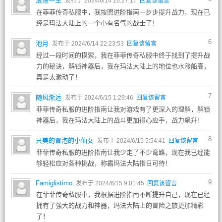
浪荡一生
发布于 2024/6/14 16:27:17
回复该留言
在菲菲传奇私服中，我按照进阶指南一步步提升战力，现在已
经是玛法大陆上的一个小有名气的战士了！
6
池月
发布于 2024/6/14 22:23:53
回复该留言
经过一段时间的摸索，我在菲菲传奇私服中终于找到了提升战
力的秘诀，解锁神器后，我在玛法大陆上的地位也水涨船高，
真是太激动了！
7
随风渐远
发布于 2024/6/15 1:29:46
回复该留言
菲菲传奇私服的进阶指南让我对游戏有了更深入的理解，解锁
神器后，我在玛法大陆上的战斗更加得心应手，战力飙升！
8
只美的冒泡的小仙女
发布于 2024/6/15 5:54:41
回复该留言
菲菲传奇私服的进阶指南让我少走了不少弯路，现在我已经能
够轻松应对各种挑战，称霸玛法大陆指日可待！
9
Famiglistimo
发布于 2024/6/15 9:01:45
回复该留言
在菲菲传奇私服中，我根据进阶指南不断提升自己，现在已经
拥有了强大的战力和神器，玛法大陆上的冒险之旅更加精彩
了！