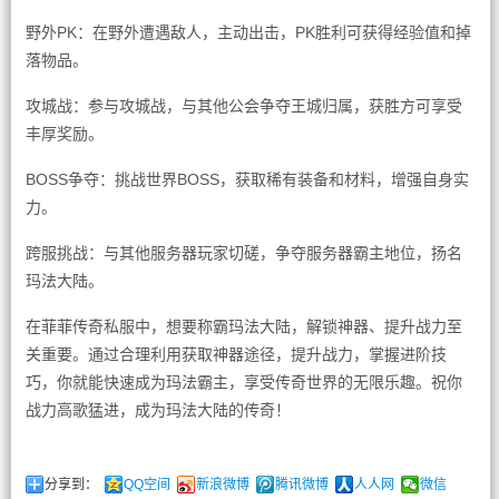
野外PK：在野外遭遇敌人，主动出击，PK胜利可获得经验值和掉
落物品。
攻城战：参与攻城战，与其他公会争夺王城归属，获胜方可享受
丰厚奖励。
BOSS争夺：挑战世界BOSS，获取稀有装备和材料，增强自身实
力。
跨服挑战：与其他服务器玩家切磋，争夺服务器霸主地位，扬名
玛法大陆。
在菲菲传奇私服中，想要称霸玛法大陆，解锁神器、提升战力至
关重要。通过合理利用获取神器途径，提升战力，掌握进阶技
巧，你就能快速成为玛法霸主，享受传奇世界的无限乐趣。祝你
战力高歌猛进，成为玛法大陆的传奇！
分享到：
QQ空间
新浪微博
腾讯微博
人人网
微信