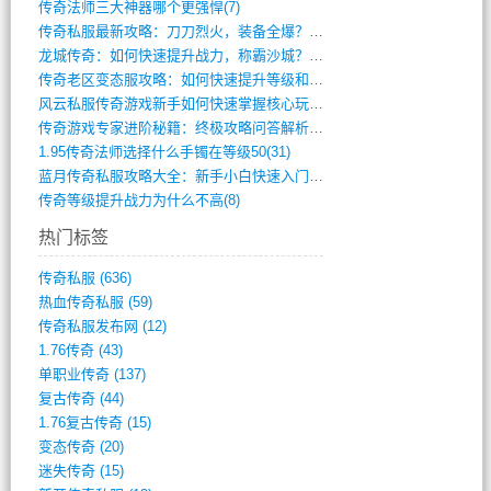
传奇法师三大神器哪个更强悍(7)
传奇私服最新攻略：刀刀烈火，装备全爆？攻(813)
龙城传奇：如何快速提升战力，称霸沙城？(802)
传奇老区变态服攻略：如何快速提升等级和战(379)
风云私服传奇游戏新手如何快速掌握核心玩法(616)
传奇游戏专家进阶秘籍：终极攻略问答解析(848)
1.95传奇法师选择什么手镯在等级50(31)
蓝月传奇私服攻略大全：新手小白快速入门指(386)
传奇等级提升战力为什么不高(8)
热门标签
传奇私服
(636)
热血传奇私服
(59)
传奇私服发布网
(12)
1.76传奇
(43)
单职业传奇
(137)
复古传奇
(44)
1.76复古传奇
(15)
变态传奇
(20)
迷失传奇
(15)