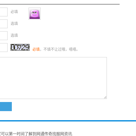
必填
选填
选填
必填
，不填不让过哦，嘻嘻。
家可以第一时间了解到网通传奇找服网资讯.