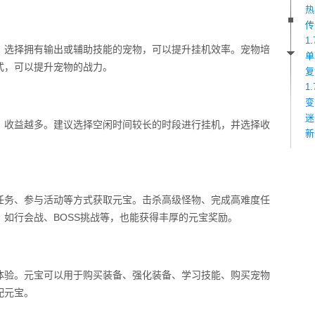
热
传
1
。选择拥有输出或辅助技能的宠物，可以提升挂机效率。宠物培
单
式，可以提升宠物的战力。
复
1
变
迷
，收益越多。建议选择空闲时间较长的时段进行挂机，并选择收
新
任务、参与活动等方式获取元宝。击杀高级怪物、完成高难度任
如行会战、BOSS挑战等，也能获得丰厚的元宝奖励。
体验。元宝可以用于购买装备、强化装备、学习技能、购买宠物
配元宝。