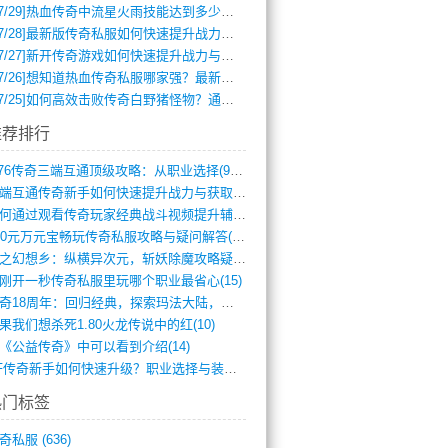
7/29]
热血传奇中流星火雨技能达到多少级可以开始练装备？
7/28]
最新版传奇私服如何快速提升战力与获取稀有装备？
7/27]
新开传奇游戏如何快速提升战力与获取稀有装备？
7/26]
想知道热血传奇私服哪家强？最新排行榜攻略全解析
7/25]
如何高效击败传奇白野猪怪物？通关技巧全解析
推荐排行
1.76传奇三端互通顶级攻略：从职业选择(972)
三端互通传奇新手如何快速提升战力与获取稀(379)
如何通过观看传奇玩家经典战斗视频提升辅助(661)
300元万元宝畅玩传奇私服攻略与疑问解答(828)
轻之幻想乡：纵横异次元，斩妖除魔攻略疑云(404)
刚开一秒传奇私服里玩哪个职业最省心(15)
传奇18周年：回归经典，探索玛法大陆，寻(798)
果我们想杀死1.80火龙传说中的红(10)
《公益传奇》中可以看到介绍(14)
SF传奇新手如何快速升级？职业选择与装备(711)
热门标签
奇私服
(636)