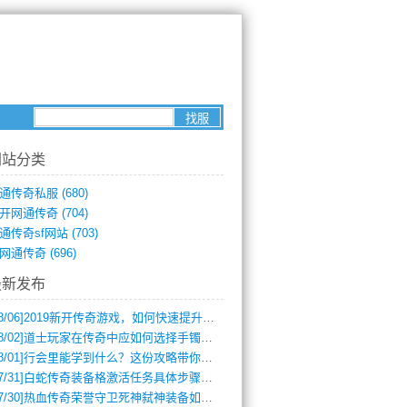
网站分类
通传奇私服
(680)
开网通传奇
(704)
通传奇sf网站
(703)
网通传奇
(696)
最新发布
8/06]
2019新开传奇游戏，如何快速提升角色等级？
8/02]
道士玩家在传奇中应如何选择手镯装备？
8/01]
行会里能学到什么？这份攻略带你全掌握
7/31]
白蛇传奇装备格激活任务具体步骤是什么？如何完成？
7/30]
热血传奇荣誉守卫死神弑神装备如何获取与佩戴攻略？