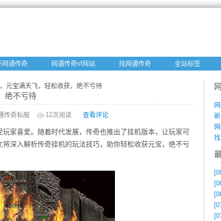
开网通传奇
网通传奇sf网站
找网通传奇
全站标签
机，元宝满天飞，轻松收获，绝不亏待
，绝不亏待
网
通传奇私服
12
次阅读
查看评论
新
网
受玩家喜爱。随着时代发展，传奇也推出了挂机版本，让玩家可
找
文将深入解析传奇挂机的玩法技巧，助你轻松收获元宝，绝不亏
[0
[0
[0
[0
[0