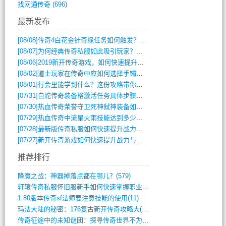
找网通传奇
(696)
最新发布
[08/08]
传奇4白花金针奇缘任务如何触发？完整攻略解析
[08/07]
为何经典传奇私服如此吸引玩家？深度攻略解析
[08/06]
2019新开传奇游戏，如何快速提升角色等级？
[08/02]
道士玩家在传奇中应如何选择手镯装备？
[08/01]
行会里能学到什么？这份攻略带你全掌握
[07/31]
白蛇传奇装备格激活任务具体步骤是什么？如何完成？
[07/30]
热血传奇荣誉守卫死神弑神装备如何获取与佩戴攻略？
[07/29]
热血传奇中流星火雨技能达到多少级可以开始练装备？
[07/28]
最新版传奇私服如何快速提升战力与获取稀有装备？
[07/27]
新开传奇游戏如何快速提升战力与获取稀有装备？
推荐排行
降魔之战：神器掉落点都在哪儿？(579)
轩辕传奇私服怀旧服新手如何快速掌握职业选(993)
1.80版本传奇sf法师要注意技能的使用(11)
玛法大陆的秘密：176复古新开传奇攻略大(486)
传奇征途中的未知谜团：探寻传奇世界不为人(595)