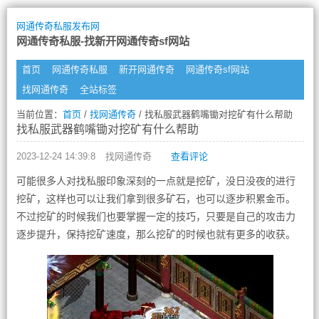
网通传奇私服发布网
网通传奇私服-找新开网通传奇sf网站
首页
网通传奇私服
新开网通传奇
网通传奇sf网站
找网通传奇
全站标签
当前位置：
首页
/
找网通传奇
/ 找私服武器鹤嘴锄对挖矿有什么帮助
找私服武器鹤嘴锄对挖矿有什么帮助
2023-12-24 14:39:8
找网通传奇
查看评论
可能很多人对找私服印象深刻的一点就是挖矿，没日没夜的进行
挖矿，这样也可以让我们拿到很多矿石，也可以逐步积累金币。
不过挖矿的时候我们也要掌握一定的技巧，只要是自己的攻击力
逐步提升，保持挖矿速度，那么挖矿的时候也就有更多的收获。