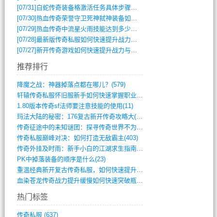
[07/31]
白蛇传奇装备格激活任务具体步骤是什么？如何完成？
[07/30]
热血传奇荣誉守卫死神弑神装备如何获取与佩戴攻略？
[07/29]
热血传奇中流星火雨技能达到多少级可以开始练装备？
[07/28]
最新版传奇私服如何快速提升战力与获取稀有装备？
[07/27]
新开传奇游戏如何快速提升战力与获取稀有装备？
推荐排行
降魔之战：神器掉落点都在哪儿？(579)
轩辕传奇私服怀旧服新手如何快速掌握职业选(993)
1.80版本传奇sf法师要注意技能的使用(11)
玛法大陆的秘密：176复古新开传奇攻略大(486)
传奇征途中的未知谜团：探寻传奇世界不为人(595)
传奇私服巅峰对决：如何打造无敌霸主(403)
传奇外挂及时雨：新手小白的江湖求生指南(802)
PK中掉落装备的顺序是什么(23)
重温经典新开复古传奇私服，如何快速提升等(392)
血染苍龙传奇战力提升缓慢如何快速突破瓶颈(654)
热门标签
传奇私服
(637)