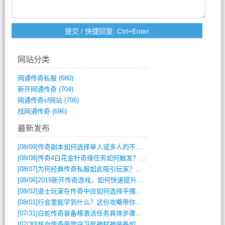
网站分类
网通传奇私服
(680)
新开网通传奇
(704)
网通传奇sf网站
(706)
找网通传奇
(696)
最新发布
[08/09]
传奇副本如何选择单人或多人的不同模式？
[08/08]
传奇4白花金针奇缘任务如何触发？完整攻略解析
[08/07]
为何经典传奇私服如此吸引玩家？深度攻略解析
[08/06]
2019新开传奇游戏，如何快速提升角色等级？
[08/02]
道士玩家在传奇中应如何选择手镯装备？
[08/01]
行会里能学到什么？这份攻略带你全掌握
[07/31]
白蛇传奇装备格激活任务具体步骤是什么？如何完成？
[07/30]
热血传奇荣誉守卫死神弑神装备如何获取与佩戴攻略？