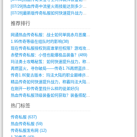
[07/29]
热血传奇中流星火雨技能达到多少级可以开始练装备？
[07/28]
最新版传奇私服如何快速提升战力与获取稀有装备？
推荐排行
网通热血传奇私服：战士如何单挑赤月恶魔？(311)
1.95传奇等级在组队时的影响(38)
现在传奇私服授权到底谁掌控权限？游戏攻略(789)
赤壁传奇私服：小怪也能爆极品装备？(489)
玛法勇士攻略秘笈：如何快速提升战力，称霸(717)
再燃蓝火，寻你破局——传奇1.76再燃蓝(893)
传奇1.80复古版本：玛法大陆的职业巅峰(873)
精品传奇如何快速提升战力，称霸玛法大陆？(392)
在刚开一秒传奇里找什么样的徒弟好(5)
热血传奇私服顶级装备如何获取？装备搭配与(688)
热门标签
传奇私服
(637)
热血传奇私服
(59)
传奇私服发布网
(12)