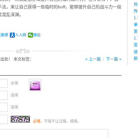
热
法，来让自己获得一些临时的buff，能够提升自己的战斗力一段
传
过混乱深渊。
1
单
复
讯微博
人人网
微信
1
变
迷
新
出处！ 本文标签：
« 上一篇
下一篇 »
必填
选填
选填
必填
，不填不让过哦，嘻嘻。