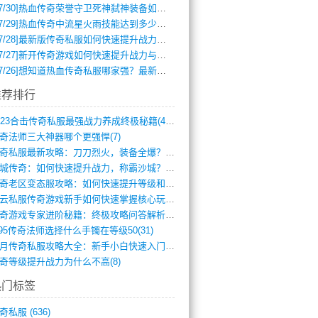
7/30]
热血传奇荣誉守卫死神弑神装备如何获取与佩戴攻略？
7/29]
热血传奇中流星火雨技能达到多少级可以开始练装备？
7/28]
最新版传奇私服如何快速提升战力与获取稀有装备？
7/27]
新开传奇游戏如何快速提升战力与获取稀有装备？
7/26]
想知道热血传奇私服哪家强？最新排行榜攻略全解析
推荐排行
2023合击传奇私服最强战力养成终极秘籍(428)
奇法师三大神器哪个更强悍(7)
传奇私服最新攻略：刀刀烈火，装备全爆？攻(813)
龙城传奇：如何快速提升战力，称霸沙城？(802)
传奇老区变态服攻略：如何快速提升等级和战(379)
风云私服传奇游戏新手如何快速掌握核心玩法(616)
传奇游戏专家进阶秘籍：终极攻略问答解析(848)
.95传奇法师选择什么手镯在等级50(31)
蓝月传奇私服攻略大全：新手小白快速入门指(386)
奇等级提升战力为什么不高(8)
热门标签
奇私服
(636)