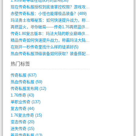
1.95传奇等级在组队时的影响(38)
现在传奇私服授权到底谁掌控权限？游戏攻略(789)
赤壁传奇私服：小怪也能爆极品装备？(489)
玛法勇士攻略秘笈：如何快速提升战力，称霸(717)
再燃蓝火，寻你破局——传奇1.76再燃蓝(893)
传奇1.80复古版本：玛法大陆的职业巅峰(873)
精品传奇如何快速提升战力，称霸玛法大陆？(392)
在刚开一秒传奇里找什么样的徒弟好(5)
热血传奇私服顶级装备如何获取？装备搭配与(688)
热门标签
传奇私服
(637)
热血传奇私服
(59)
传奇私服发布网
(12)
1.76传奇
(43)
单职业传奇
(137)
复古传奇
(44)
1.76复古传奇
(15)
变态传奇
(20)
迷失传奇
(15)
新开传奇私服
(13)