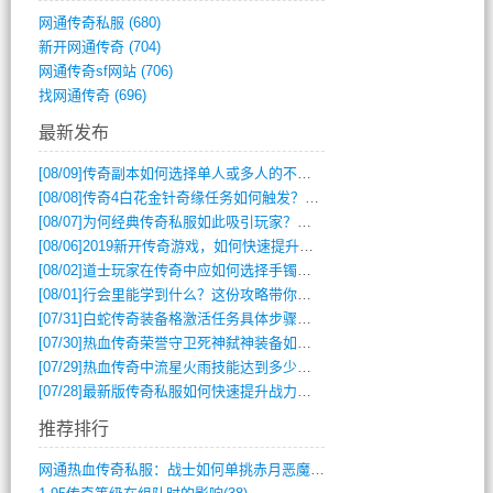
网通传奇私服
(680)
新开网通传奇
(704)
网通传奇sf网站
(706)
找网通传奇
(696)
最新发布
[08/09]
传奇副本如何选择单人或多人的不同模式？
[08/08]
传奇4白花金针奇缘任务如何触发？完整攻略解析
[08/07]
为何经典传奇私服如此吸引玩家？深度攻略解析
[08/06]
2019新开传奇游戏，如何快速提升角色等级？
[08/02]
道士玩家在传奇中应如何选择手镯装备？
[08/01]
行会里能学到什么？这份攻略带你全掌握
[07/31]
白蛇传奇装备格激活任务具体步骤是什么？如何完成？
[07/30]
热血传奇荣誉守卫死神弑神装备如何获取与佩戴攻略？
[07/29]
热血传奇中流星火雨技能达到多少级可以开始练装备？
[07/28]
最新版传奇私服如何快速提升战力与获取稀有装备？
推荐排行
网通热血传奇私服：战士如何单挑赤月恶魔？(311)