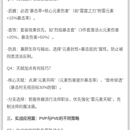
-武器：必选“暴击率+核心元素伤害”（如“雷霆之刃”附雷元素
+15%暴击率）。
-首饰：套装效果优先，如“烈焰暴击套”（3件套激活火元素伤害
+20%，暴击伤害+50%）。
-防具：兼顾生存与输出，选择“元素抗性+暴击抵抗”属性，防止被
同类流派反制。
Q4：天赋加点有何技巧？
-核心天赋：点满“元素共鸣”（元素伤害提升暴击率）、“致命穿透”
（暴击时无视目标30%防御）。
-分支选择：若服务器流行法师职业，优先强化“雷元素天赋”，克
制法师的魔法盾。
三、实战应用篇：PVP与PVE的不同策略