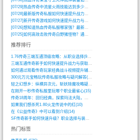
[07/29]
热血传奇中流星火雨技能达到多少级可以开始练装备？
[07/28]
最新版传奇私服如何快速提升战力与获取稀有装备？
[07/27]
新开传奇游戏如何快速提升战力与获取稀有装备？
[07/26]
想知道热血传奇私服哪家强？最新排行榜攻略全解析
[07/25]
如何高效击败传奇白野猪怪物？通关技巧全解析
推荐排行
1.76传奇三端互通顶级攻略：从职业选择(972)
三端互通传奇新手如何快速提升战力与获取稀(379)
如何通过观看传奇玩家经典战斗视频提升辅助(661)
300元万元宝畅玩传奇私服攻略与疑问解答(828)
轻之幻想乡：纵横异次元，斩妖除魔攻略疑云(404)
在刚开一秒传奇私服里玩哪个职业最省心(15)
传奇18周年：回归经典，探索玛法大陆，寻(798)
如果我们想杀死1.80火龙传说中的红(10)
在《公益传奇》中可以看到介绍(14)
SF传奇新手如何快速升级？职业选择与装备(711)
热门标签