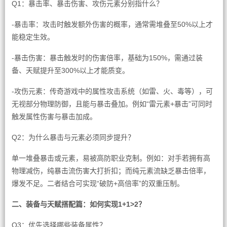
Q1：暴击率、暴击伤害、攻伤元素分别指什么？
-暴击率：攻击时触发额外伤害的概率，通常需堆叠至50%以上才
能稳定生效。
-暴击伤害：暴击触发时的伤害倍率，基础为150%，需通过装
备、天赋提升至300%以上才能质变。
-攻伤元素：传奇游戏中的属性攻击系统（如雷、火、毒等），可
无视部分物理防御，且能与暴击叠加。例如“雷元素+暴击”可同时
触发属性伤害与暴击加成。
Q2：为什么暴击与元素必须同步提升？
单一堆叠暴击或元素，易被高防职业克制。例如：对手若拥有高
物理减伤，纯暴击流伤害大打折扣；而纯元素流缺乏暴击倍率，
爆发不足。二者结合可实现“破防+高倍率”的双重压制。
二、装备与天赋搭配篇：如何实现1+1>2？
Q3：优先选择哪些装备属性？