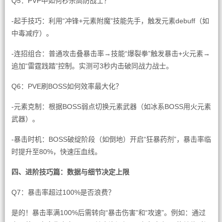
Q5：PVP中如何秒杀高防战士？
-起手技巧：利用“冲锋+元素附魔”技能先手，触发元素debuff（如
中毒减疗）。
-连招组合：普通攻击叠暴击率→技能“爆裂拳”触发暴击+火元素→
追加“雷霆践踏”控制。实测可3秒内击破同战力战士。
Q6：PVE刷BOSS如何效率最大化？
-元素克制：根据BOSS弱点切换元素武器（如冰系BOSS用火元素
武器）。
-暴击时机：BOSS破绽阶段（如倒地）开启“狂暴药剂”，暴击率临
时提升至80%，快速压血线。
四、进阶技巧篇：数据与细节决定上限
Q7：暴击率超过100%是否浪费？
是的！暴击率满100%后需转向“暴击伤害”和“攻速”。例如：通过