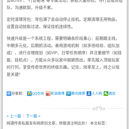
会BOSS”、“行会秘境”等专属活动，获取大量经验。与行会成员组
队，沟通默契，升级不累。
定时清理背包：背包满了会自动停止挂机。定期清理无用物品，
设置自动拾取过滤，保证挂机连续性。
快速升级是一个系统工程，需要明确各阶段重心：前期跟主线，
中期多元化，后期抓活动。善用游戏机制（如多倍经验、组队加
成）、进行合理规划（如VIP、日常任务顺序）并注重细节（如技
能、挂机点），方能从众多玩家中脱颖而出，率先踏入顶级玩家
的行列，享受传奇世界的终极乐趣。记住，效率至上，持之以恒
是关键！
分享到：
QQ空间
新浪微博
腾讯微博
人人网
微信
« 上一篇
下一篇 »
网通传奇私服发布网原创文章，转载请注明出处！ 本文标签：