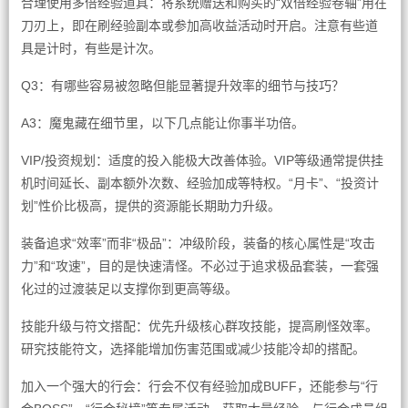
合理使用多倍经验道具：将系统赠送和购买的“双倍经验卷轴”用在
刀刃上，即在刷经验副本或参加高收益活动时开启。注意有些道
具是计时，有些是计次。
Q3：有哪些容易被忽略但能显著提升效率的细节与技巧？
A3：魔鬼藏在细节里，以下几点能让你事半功倍。
VIP/投资规划：适度的投入能极大改善体验。VIP等级通常提供挂
机时间延长、副本额外次数、经验加成等特权。“月卡”、“投资计
划”性价比极高，提供的资源能长期助力升级。
装备追求“效率”而非“极品”：冲级阶段，装备的核心属性是“攻击
力”和“攻速”，目的是快速清怪。不必过于追求极品套装，一套强
化过的过渡装足以支撑你到更高等级。
技能升级与符文搭配：优先升级核心群攻技能，提高刷怪效率。
研究技能符文，选择能增加伤害范围或减少技能冷却的搭配。
加入一个强大的行会：行会不仅有经验加成BUFF，还能参与“行