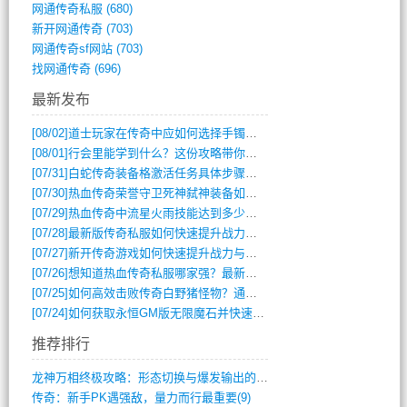
网通传奇私服
(680)
新开网通传奇
(703)
网通传奇sf网站
(703)
找网通传奇
(696)
最新发布
[08/02]
道士玩家在传奇中应如何选择手镯装备？
[08/01]
行会里能学到什么？这份攻略带你全掌握
[07/31]
白蛇传奇装备格激活任务具体步骤是什么？如何完成？
[07/30]
热血传奇荣誉守卫死神弑神装备如何获取与佩戴攻略？
[07/29]
热血传奇中流星火雨技能达到多少级可以开始练装备？
[07/28]
最新版传奇私服如何快速提升战力与获取稀有装备？
[07/27]
新开传奇游戏如何快速提升战力与获取稀有装备？
[07/26]
想知道热血传奇私服哪家强？最新排行榜攻略全解析
[07/25]
如何高效击败传奇白野猪怪物？通关技巧全解析
[07/24]
如何获取永恒GM版无限魔石并快速提升战力？
推荐排行
龙神万相终极攻略：形态切换与爆发输出的艺(411)
传奇：新手PK遇强敌，量力而行最重要(9)