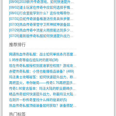
[08/06]
2019新开传奇游戏，如何快速提升角色等级？
[08/02]
道士玩家在传奇中应如何选择手镯装备？
[08/01]
行会里能学到什么？这份攻略带你全掌握
[07/31]
白蛇传奇装备格激活任务具体步骤是什么？如何完成？
[07/30]
热血传奇荣誉守卫死神弑神装备如何获取与佩戴攻略？
[07/29]
热血传奇中流星火雨技能达到多少级可以开始练装备？
[07/28]
最新版传奇私服如何快速提升战力与获取稀有装备？
推荐排行
网通热血传奇私服：战士如何单挑赤月恶魔？(311)
1.95传奇等级在组队时的影响(38)
现在传奇私服授权到底谁掌控权限？游戏攻略(789)
赤壁传奇私服：小怪也能爆极品装备？(489)
玛法勇士攻略秘笈：如何快速提升战力，称霸(717)
再燃蓝火，寻你破局——传奇1.76再燃蓝(893)
传奇1.80复古版本：玛法大陆的职业巅峰(873)
精品传奇如何快速提升战力，称霸玛法大陆？(392)
在刚开一秒传奇里找什么样的徒弟好(5)
热血传奇私服顶级装备如何获取？装备搭配与(688)
热门标签