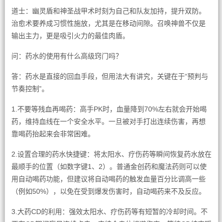
道士：幽灵盾和神圣战甲术时刻为自己和队友加持，提升双防。
治愈术要养成习惯性施放，尤其是在移动间隙。召唤神兽不仅是
输出主力，更是吸引火力的最佳肉盾。
问：药水的使用有什么高级窍门吗？
答：药水是直接的回血手段，但用法大有讲究，关键在于“预判与
节奏控制”。
1.不要等残血再喝药：高手PK时，血量降到70%左右就会开始喝
药，维持血线在一个安全水平。一旦被对手打出连续伤害，再想
靠喝药抬起来会非常困难。
2.设置合理的药水快捷键：将太阳水、疗伤药等瞬间恢复药水放在
最顺手的位置（如数字键1、2）。普通金创药和魔法药则可以使
用自动喝药功能，但建议将自动喝药的触发血量百分比调高一些
（例如50%），以免在受到爆发伤害时，自动喝药来不及反应。
3.大药CD的利用：强效太阳水、疗伤药等有短暂的冷却时间。不