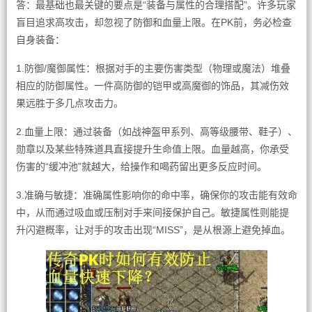
答：最基础也最关键的要点是“装备与属性的合理搭配”。许多玩家
盲目追求高攻击，却忽视了防御和血量上限。在PK前，务必检查
自身装备：
1.防御/魔御属性：根据对手的主要伤害类型（物理或魔法）堆叠
相应的防御属性。一件高防御的铠甲或高魔御的饰品，其减伤效
果远胜于多几点攻击力。
2.血量上限：通过装备（如战神盔甲系列、高等级腰带、鞋子）、
勋章以及某些特殊道具直接提升生命值上限。血量越高，你承受
伤害的“缓冲池”就越大，给操作和喝药留出更多反应时间。
3.准确与敏捷：准确属性影响你的命中率，确保你的攻击能有效命
中，从而通过吸血或压制对手来间接保护自己。敏捷属性则能提
升闪避概率，让对手的攻击出现“MISS”，是从根源上避免掉血。