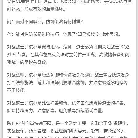
要在CD期间盲目连续点击，应结合走位规避伤害，等待CD结束瞬
间补充，形成有效的血量循环。
问：面对不同职业，防御策略有何侧重？
答：针对性防御是进阶技巧，体现了“知己知彼”的战术思想。
对战战士：核心是保持距离。法师、道士必须时刻关注战士的“双
烈火”节奏，在其积蓄烈火剑法时提前拉开距离。高敏捷装备对闪
避战士的平砍有奇效。
对战法师：核心是魔法防御和快速近身/脱离。战士需要快速近身
打断法师施法；道士和法师则要堆高魔御，并注意躲避冰咆哮等
范围技能。
对战道士：核心是处理神兽和毒。优先击杀或毒掉道士的神兽，
解除持续压力。注意解毒，避免被毒持续消耗血量。
防止PK时血量快速下降，是一个系统工程，它融合了“装备硬件、
实战操作、药水管理、职业理解”四大要素。没有一劳永逸的方