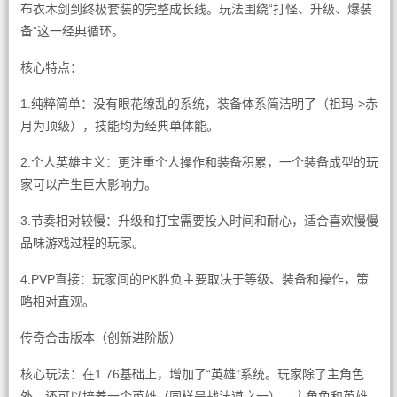
布衣木剑到终极套装的完整成长线。玩法围绕“打怪、升级、爆装
备”这一经典循环。
核心特点：
1.纯粹简单：没有眼花缭乱的系统，装备体系简洁明了（祖玛->赤
月为顶级），技能均为经典单体能。
2.个人英雄主义：更注重个人操作和装备积累，一个装备成型的玩
家可以产生巨大影响力。
3.节奏相对较慢：升级和打宝需要投入时间和耐心，适合喜欢慢慢
品味游戏过程的玩家。
4.PVP直接：玩家间的PK胜负主要取决于等级、装备和操作，策
略相对直观。
传奇合击版本（创新进阶版）
核心玩法：在1.76基础上，增加了“英雄”系统。玩家除了主角色
外，还可以培养一个英雄（同样是战法道之一），主角色和英雄