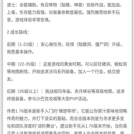
道士：全能辅助，有召唤物（骷髅、神兽）协助作战，能加血、
上毒，生存能力极强，对装备依赖度最低。强烈推荐给新手玩
家，游戏体验非常安逸。
2.成长路线：
前期（1-22级）：安心做任务、砍怪（骷髅洞、僵尸洞）升级，
熟悉基本操作。
中期（22-35级）：这是游戏的黄金时期。可以前往猪洞、蜈蚣洞
等地图刷怪，开始追求沃玛系列装备。加入一个行会，结交朋
友。
后期（35级以上）：挑战祖玛寺庙、赤月峡谷等高级地图，追求
终极装备，参与沙巴克攻城等大型PVP活动。
传奇1.76版本是新手入门的“理想导师”，它能让你原汁原味地领略
传奇的魅力，并打下坚实的基础。而合击版本则是为寻求更多变
化和团队深度的“进阶舞台”。建议新手先从1.76版本开始，当你真
正爱上这款游戏并渴望更多内容时，再踏入合击版本的世界，将