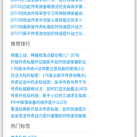
[07/31]
白蛇传奇装备格激活任务具体步骤是什么？如何完成？
[07/30]
热血传奇荣誉守卫死神弑神装备如何获取与佩戴攻略？
[07/29]
热血传奇中流星火雨技能达到多少级可以开始练装备？
[07/28]
最新版传奇私服如何快速提升战力与获取稀有装备？
[07/27]
新开传奇游戏如何快速提升战力与获取稀有装备？
推荐排行
降魔之战：神器掉落点都在哪儿？(579)
轩辕传奇私服怀旧服新手如何快速掌握职业选(993)
1.80版本传奇sf法师要注意技能的使用(11)
玛法大陆的秘密：176复古新开传奇攻略大(486)
传奇征途中的未知谜团：探寻传奇世界不为人(595)
传奇私服巅峰对决：如何打造无敌霸主(403)
传奇外挂及时雨：新手小白的江湖求生指南(802)
PK中掉落装备的顺序是什么(23)
重温经典新开复古传奇私服，如何快速提升等(392)
血染苍龙传奇战力提升缓慢如何快速突破瓶颈(654)
热门标签