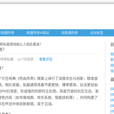
开网通传奇
网通传奇sf网站
找网通传奇
全站标签
传奇私服游戏能让人如此着迷？
迷？
网
通传奇私服
7
次阅读
查看评论
新
网
迷？
找
于它在经典《热血传奇》框架上进行了深度优化与创新，精准放
馈。相比官服，私服通常具备节奏更快、爆率更高、玩法更自由
[0
和PK的渴望，形成强烈的即时正反馈。高度开放的社区生态、家
[0
特色内容（如专属地图、转生系统、智能挂机等），共同构建了
[0
家在怀旧中体验新鲜感，易于沉浸。
[0
[0