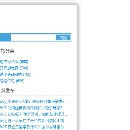
网站分类
通传奇私服
(680)
开网通传奇
(704)
通传奇sf网站
(705)
网通传奇
(696)
最新发布
8/08]
传奇4白花金针奇缘任务如何触发？完整攻略解析
8/07]
为何经典传奇私服如此吸引玩家？深度攻略解析
8/06]
2019新开传奇游戏，如何快速提升角色等级？
8/02]
道士玩家在传奇中应如何选择手镯装备？
8/01]
行会里能学到什么？这份攻略带你全掌握