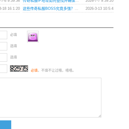
-7-8 9:39:36
传奇私服IP地址如何查找并确保连接安全？
2026-7-7 9:39:20
3-18 16:1:20
这些传奇私服BOSS究竟多强？连行会都闻风丧胆
2026-3-13 10:5:4
必填
选填
选填
必填
，不填不让过哦，嘻嘻。