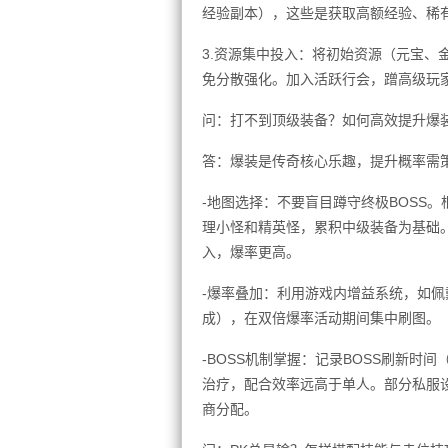
经验副本），这些是获取高额经验、稀
3.资源集中投入：将初始资源（元宝、
免分散强化。加入活跃行会，蹭高级玩
问：打不到顶级装备？如何高效提升爆
答：爆装是传奇核心乐趣，提升概率需
-地图选择：不要盲目蹲守终极BOSS
理小怪和精英怪，累积中级装备为基础
入，爆率更高。
-爆率叠加：利用游戏内增益系统，如佩
成），在双倍爆率活动期间集中刷图。
-BOSS机制掌握：记录BOSS刷新时
治疗，配合效率远高于单人。部分私服设
商分配。