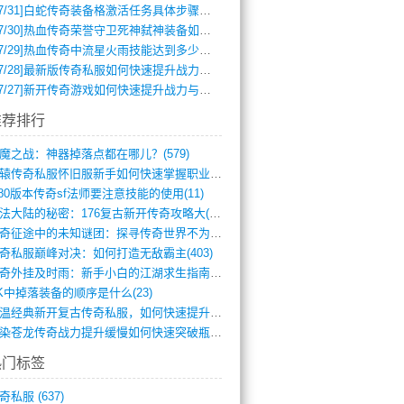
7/31]
白蛇传奇装备格激活任务具体步骤是什么？如何完成？
7/30]
热血传奇荣誉守卫死神弑神装备如何获取与佩戴攻略？
7/29]
热血传奇中流星火雨技能达到多少级可以开始练装备？
7/28]
最新版传奇私服如何快速提升战力与获取稀有装备？
7/27]
新开传奇游戏如何快速提升战力与获取稀有装备？
推荐排行
魔之战：神器掉落点都在哪儿？(579)
轩辕传奇私服怀旧服新手如何快速掌握职业选(993)
.80版本传奇sf法师要注意技能的使用(11)
玛法大陆的秘密：176复古新开传奇攻略大(486)
传奇征途中的未知谜团：探寻传奇世界不为人(595)
奇私服巅峰对决：如何打造无敌霸主(403)
传奇外挂及时雨：新手小白的江湖求生指南(802)
K中掉落装备的顺序是什么(23)
重温经典新开复古传奇私服，如何快速提升等(392)
血染苍龙传奇战力提升缓慢如何快速突破瓶颈(654)
热门标签
奇私服
(637)