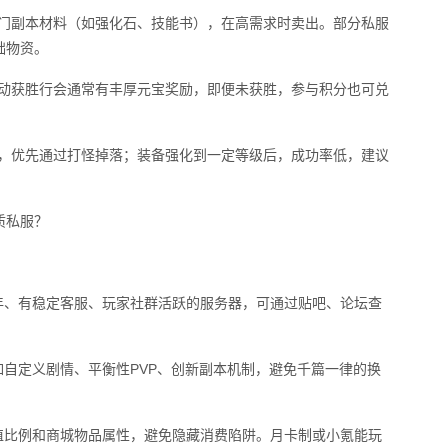
热门副本材料（如强化石、技能书），在高需求时卖出。部分私服
础物资。
活动获胜行会通常有丰厚元宝奖励，即便未获胜，参与积分也可兑
水，优先通过打怪掉落；装备强化到一定等级后，成功率低，建议
质私服？
年、有稳定客服、玩家社群活跃的服务器，可通过贴吧、论坛查
如自定义剧情、平衡性PVP、创新副本机制，避免千篇一律的换
值比例和商城物品属性，避免隐藏消费陷阱。月卡制或小氪能玩