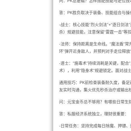
问：PK总是输？怎样搭配技能与走位技
答：PK胜负取决于装备、技能组合与操
-战士：核心技能“烈火剑法”+“逐日剑
杀）规避技能，注意保留“雷霆一击”等
-法师：保持距离是生命线。“魔法盾”常
环”弹开近身敌人，并预判对手走位释放
-道士：“施毒术”持续消耗是关键，配合
术），利用“隐身术”规避锁定。面对战
通用技巧：PK前检查装备耐久度，备
友实时沟通，集火优先秒杀治疗或输出
问：元宝金币总不够用？有哪些日常生
答：私服经济系统独立，理财很重要：
-日常任务：坚持完成每日除魔、押镖