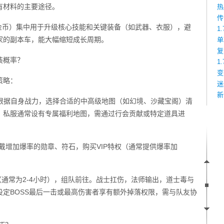
有材料的主要途径。
热
传
金币）集中用于升级核心技能和关键装备（如武器、衣服），避
1
家的副本车，能大幅缩短成长周期。
单
复
装概率？
1
变
策略：
迷
新
。根据自身战力，选择合适的中高级地图（如幻境、沙藏宝阁）清
。私服通常设有专属福利地图，需通过行会贡献或特定道具进
戴增加爆率的勋章、符石，购买VIP特权（通常提供爆率加
间（通常为2-4小时），组队前往。战士扛伤，法师输出，道士毒与
定BOSS最后一击或最高伤害者享有额外掉落权限，需与队友协