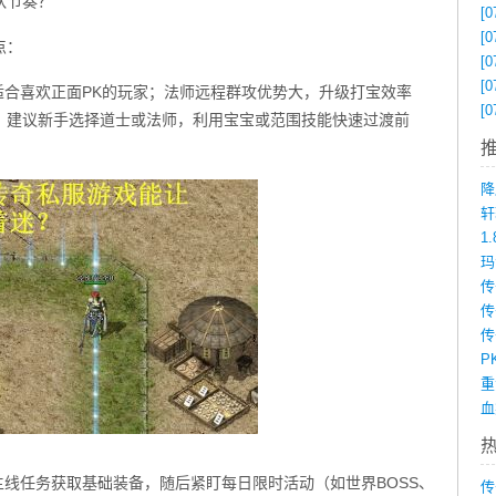
队节奏？
[0
[0
点：
[0
[0
适合喜欢正面PK的玩家；法师远程群攻优势大，升级打宝效率
[0
。建议新手选择道士或法师，利用宝宝或范围技能快速过渡前
降
1
传
P
主线任务获取基础装备，随后紧盯每日限时活动（如世界BOSS、
传