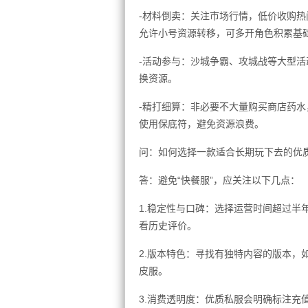
-材料倒卖：关注市场行情，低价收购
允许小号资源转移，可多开角色积累基
-活动参与：沙城争霸、攻城战等大型
换资源。
-精打细算：非必要不大量购买商店药
使用保底符，避免资源浪费。
问：如何选择一款适合长期玩下去的优
答：避免“快餐服”，应关注以下几点：
1.稳定性与口碑：选择运营时间超过半
看历史评价。
2.版本特色：寻找有独特内容的版本，
皮服。
3.消费透明度：优质私服会明确标注充