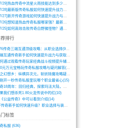
7/29]
热血传奇中流星火雨技能达到多少级可以开始练装备？
7/28]
最新版传奇私服如何快速提升战力与获取稀有装备？
7/27]
新开传奇游戏如何快速提升战力与获取稀有装备？
7/26]
想知道热血传奇私服哪家强？最新排行榜攻略全解析
7/25]
如何高效击败传奇白野猪怪物？通关技巧全解析
推荐排行
1.76传奇三端互通顶级攻略：从职业选择(972)
三端互通传奇新手如何快速提升战力与获取稀(379)
如何通过观看传奇玩家经典战斗视频提升辅助(661)
300元万元宝畅玩传奇私服攻略与疑问解答(828)
轻之幻想乡：纵横异次元，斩妖除魔攻略疑云(404)
刚开一秒传奇私服里玩哪个职业最省心(15)
传奇18周年：回归经典，探索玛法大陆，寻(798)
果我们想杀死1.80火龙传说中的红(10)
《公益传奇》中可以看到介绍(14)
SF传奇新手如何快速升级？职业选择与装备(711)
热门标签
奇私服
(636)