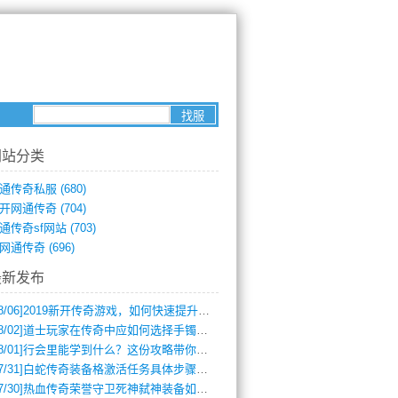
网站分类
通传奇私服
(680)
开网通传奇
(704)
通传奇sf网站
(703)
网通传奇
(696)
最新发布
8/06]
2019新开传奇游戏，如何快速提升角色等级？
8/02]
道士玩家在传奇中应如何选择手镯装备？
8/01]
行会里能学到什么？这份攻略带你全掌握
7/31]
白蛇传奇装备格激活任务具体步骤是什么？如何完成？
7/30]
热血传奇荣誉守卫死神弑神装备如何获取与佩戴攻略？