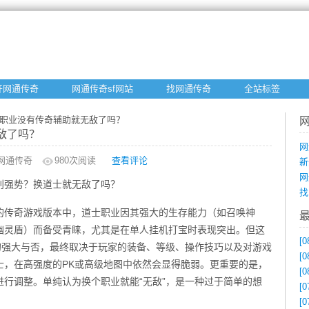
开网通传奇
网通传奇sf网站
找网通传奇
全站标签
士职业没有传奇辅助就无敌了吗？
敌了吗？
网
网通传奇
980
次阅读
查看评论
新
网
别强势？换道士就无敌了吗？
找
的传奇游戏版本中，道士职业因其强大的生存能力（如召唤神
幽灵盾）而备受青睐，尤其是在单人挂机打宝时表现突出。但这
[0
的强大与否，最终取决于玩家的装备、等级、操作技巧以及对游戏
[0
士，在高强度的PK或高级地图中依然会显得脆弱。更重要的是，
[0
行调整。单纯认为换个职业就能“无敌”，是一种过于简单的想
[0
[0