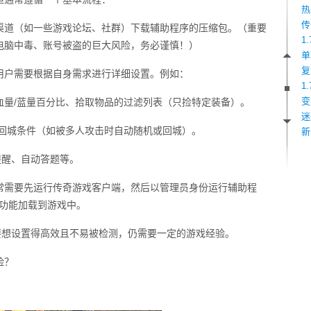
热
传
渠道（如一些游戏论坛、社群）下载辅助程序的压缩包。（重要
1
电脑中毒、账号被盗的巨大风险，务必谨慎！）
单
复
用户需要根据自身需求进行详细设置。例如：
1
变
血量/蓝量百分比、拾取物品的过滤列表（只捡特定装备）。
迷
护回城条件（如被多人攻击时自动随机或回城）。
新
提醒、自动答题等。
常需要先运行传奇游戏客户端，然后以管理员身份运行辅助程
助功能加载到游戏中。
要想设置得高效且不易被检测，仍需要一定的游戏经验。
险？