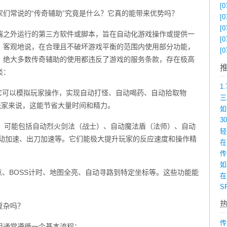
[0
们常说的“传奇辅助”究竟是什么？它真的能带来优势吗？
[0
[0
端之外运行的第三方软件或脚本，旨在自动化游戏操作或提供一
[0
。客观地说，在合理且不破坏游戏平衡的范围内使用部分功能，
[0
，绝大多数传奇辅助的使用都违反了游戏的服务条款，存在极高
类：
它可以模拟玩家操作，实现自动打怪、自动喝药、自动拾取物
玩家来说，这能节省大量时间和精力。
杂，可能包括自动烈火剑法（战士）、自动魔法盾（法师）、自动
移动加速、出刀加速等。它们能极大提升玩家的反应速度和操作精
在
如
点、BOSS计时、地图全亮、自动寻路到特定坐标等。这些功能能
在
复杂吗？
传
但通常遵循一个基本流程：