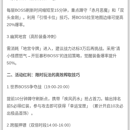
每层BOSS刷新时间缩短至15分钟，重点蹲守「赤月恶魔」和「双
头金刚」。利用「引怪卡位」技巧，将BOSS拉至地图边缘可提高
20%爆率。
3.幽冥地宫（高阶装备冲刺）
需消耗「地宫令牌」进入，建议战力达标3万后再挑战。采用“清
小怪攒怒气→开狂暴秒BOSS”的连招策略，觉醒装备爆率提升
50%。
二、活动红利：限时玩法的高效榨取技巧
1.世界BOSS争夺战（19:00-20:00）
提前10分钟蹲守刷新点，携带「疾风药水」抢占首刀。输出排名
前5必得红装，参与攻击即可获得「幸运宝匣」（累计开启10次必
出极品首饰）。
2.跨服押镖（双倍时段14:00-16:00）