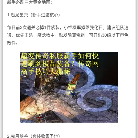
新手必刷三大黄金地图：
1.魔龙巢穴（新手过渡核心）
每日前3次通关必掉1件紫装，小怪概率掉落强化石。建议组队速
通，优先击杀「魔龙教主」触发隐藏宝箱，可开出30级以下橙色
散件。
2.赤月峡谷（套装收集圣地）