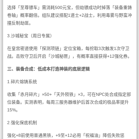
选择「至尊镖车」需消耗500元宝，但劫镖成功时掉落「装备重铸
卷轴」概率翻倍。组队建议搭配1道士+2战士，利用毒雾与野蛮冲
撞反制劫匪。
3.沙城秘宝（周日专属）
在皇宫密道使用「探测项链」定位宝箱，每挖取3次触发1次守卫
战。击败守卫后开启「沙城秘匣」，有概率直接获得+12强化券。
三、装备合成：低成本打造神装的底层逻辑
1.碎片熔铸系统
收集「赤月碎片」×50+「天外陨铁」×3，可在NPC处合成指定部
位装备。实测表明，每周三服务器维护后首次合成的极品率提升
15%。
2.强化保底机制
强化+8前使用普通黑铁，+9至+12必用「祝福油」降低失败惩