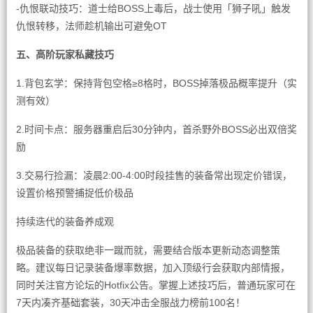
-仇恨联动技巧：道士给BOSS上毒后，战士使用「狮子吼」触发
仇恨转移，法师趁机输出可避免OT
五、高阶玩家私藏技巧
1.背包玄学：保持背包空格≥8格时，BOSS掉落极品概率提升（实
测有效）
2.时间卡点：服务器重启后30分钟内，首杀野外BOSS必出双倍奖
励
3.交易行捡漏：凌晨2:00-4:00时段挂售的装备常出现定价错误，
设置价格预警捕捉低价极品
持续迭代的装备养成观
极品装备的获取绝非一蹴而就，需要结合版本更新动态调整策
略。建议每日记录装备爆率数据，加入顶级行会获取内部情报，
同时关注官方论坛的Hotfix公告。掌握上述技巧后，普通玩家可在
7天内凑齐基础套装，30天冲击全服战力榜前100名！