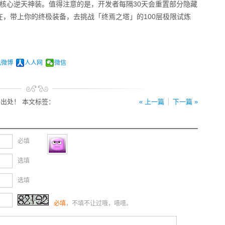
齐核心逆天神装。值得注意的是，开发者每隔30天会重置部分隐藏
，带上你的终极装备，去挑战「终焉之塔」的100层极限试炼
讯微博
人人网
微信
出处！ 本文标签：
« 上一篇
下一篇 »
必填
选填
选填
必填
，不填不让过哦，嘻嘻。