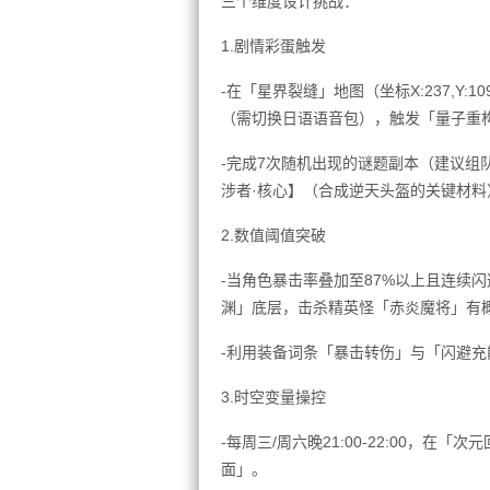
三个维度设计挑战：
1.剧情彩蛋触发
-在「星界裂缝」地图（坐标X:237,Y
（需切换日语语音包），触发「量子重
-完成7次随机出现的谜题副本（建议组
涉者·核心】（合成逆天头盔的关键材料
2.数值阈值突破
-当角色暴击率叠加至87%以上且连续
渊」底层，击杀精英怪「赤炎魔将」有
-利用装备词条「暴击转伤」与「闪避充
3.时空变量操控
-每周三/周六晚21:00-22:00，
面」。