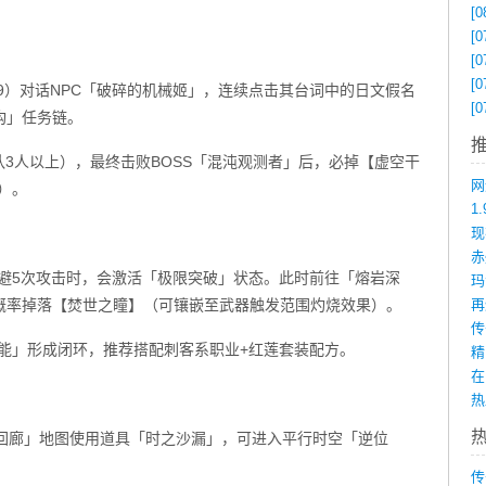
[0
[0
[0
[0
:109）对话NPC「破碎的机械姬」，连续点击其台词中的日文假名
[0
构」任务链。
队3人以上），最终击败BOSS「混沌观测者」后，必掉【虚空干
）。
1
赤
闪避5次攻击时，会激活「极限突破」状态。此时前往「熔岩深
概率掉落【焚世之瞳】（可镶嵌至武器触发范围灼烧效果）。
能」形成闭环，推荐搭配刺客系职业+红莲套装配方。
在
在「次元回廊」地图使用道具「时之沙漏」，可进入平行时空「逆位
传