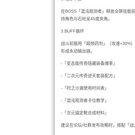
在BOSS「混沌观测者」释放全屏技能
持角色与石柱呈45度夹角。
3.BUFF循环
战斗前服用「超频药剂」（攻速+30%
形成永动输出链。
-「变态版传奇隐藏装备爆率」
-「二次元传奇逆天套装配方」
-「时之沙漏使用时间表」
-「混沌观测者卡位教学」
-「次元锚定靴合成材料」
建议在论坛/社群发布攻略时，搭配「