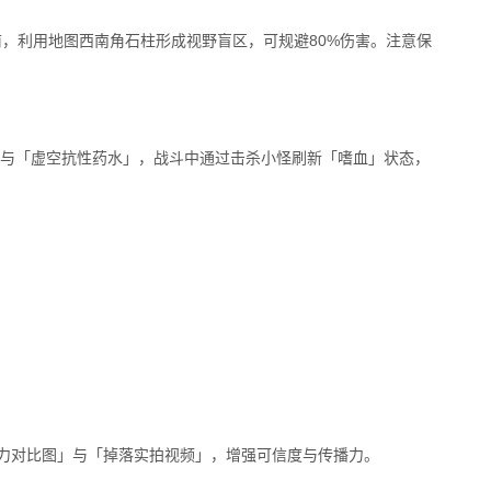
前，利用地图西南角石柱形成视野盲区，可规避80%伤害。注意保
）与「虚空抗性药水」，战斗中通过击杀小怪刷新「嗜血」状态，
战力对比图」与「掉落实拍视频」，增强可信度与传播力。