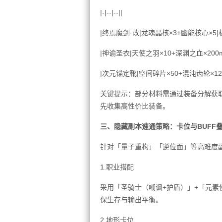
|-|--|--||
|终焉魔剑·改|龙魂晶核×3+幽能核心×
|神谕圣衣|天使之羽×10+深渊之血×20
|次元锚定靴|空间碎片×50+混沌齿轮×
关键提示：部分材料需通过装备分解获
先收集高性价比装备。
三、隐藏副本速通策略：卡位与BUFF
针对「量子重构」「逆位面」等高难度
1.职业搭配
采用「圣骑士（嘲讽+护盾）」+「元素
保生存与输出平衡。
2.地形卡位