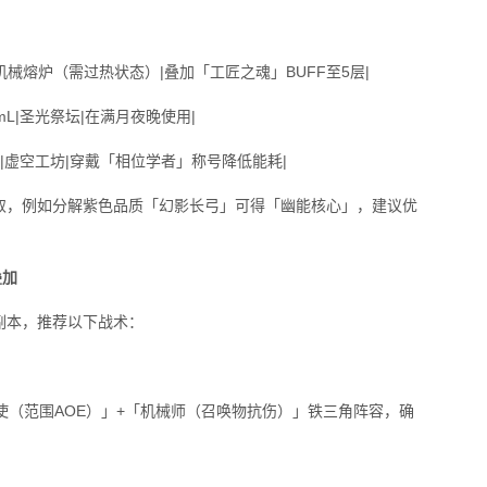
5|机械熔炉（需过热状态）|叠加「工匠之魂」BUFF至5层|
0mL|圣光祭坛|在满月夜晚使用|
12|虚空工坊|穿戴「相位学者」称号降低能耗|
取，例如分解紫色品质「幻影长弓」可得「幽能核心」，建议优
叠加
副本，推荐以下战术：
使（范围AOE）」+「机械师（召唤物抗伤）」铁三角阵容，确