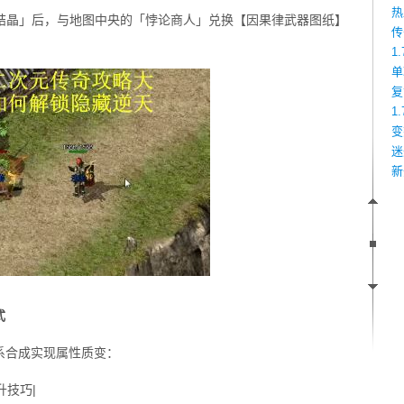
热
论结晶」后，与地图中央的「悖论商人」兑换【因果律武器图纸】
传
1
单
复
1
变
迷
新
式
系合成实现属性质变：
升技巧|