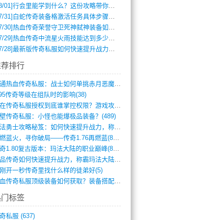
8/01]
行会里能学到什么？这份攻略带你全掌握
7/31]
白蛇传奇装备格激活任务具体步骤是什么？如何完成？
7/30]
热血传奇荣誉守卫死神弑神装备如何获取与佩戴攻略？
7/29]
热血传奇中流星火雨技能达到多少级可以开始练装备？
7/28]
最新版传奇私服如何快速提升战力与获取稀有装备？
推荐排行
网通热血传奇私服：战士如何单挑赤月恶魔？(311)
.95传奇等级在组队时的影响(38)
现在传奇私服授权到底谁掌控权限？游戏攻略(789)
壁传奇私服：小怪也能爆极品装备？(489)
玛法勇士攻略秘笈：如何快速提升战力，称霸(717)
再燃蓝火，寻你破局——传奇1.76再燃蓝(893)
传奇1.80复古版本：玛法大陆的职业巅峰(873)
精品传奇如何快速提升战力，称霸玛法大陆？(392)
刚开一秒传奇里找什么样的徒弟好(5)
热血传奇私服顶级装备如何获取？装备搭配与(688)
热门标签
奇私服
(637)