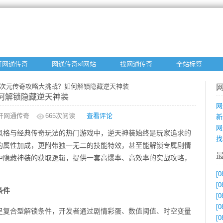
开网通传奇
网通传奇sf网站
找网通传奇
全站标签
二次元传奇攻略大挑战？如何解锁隐藏逆天神装
何解锁隐藏逆天神装
网
开网通传奇
665
次阅读
查看评论
新
网
风格与经典传奇玩法的热门游戏中，逆天神装始终是玩家追求的
找
的属性加成，更附带独一无二的技能特效，甚至能解锁专属剧情
中隐藏神装的获取逻辑，提供一套高爆率、高效率的实战攻略，
[0
[0
条件
[0
[0
足复合型解锁条件，开发者通过剧情彩蛋、数值阈值、时空变量
[0