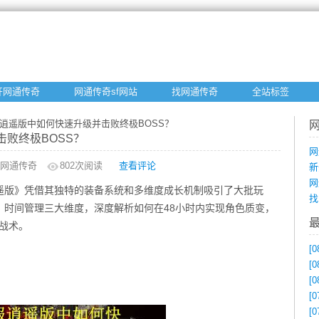
开网通传奇
网通传奇sf网站
找网通传奇
全站标签
服逍遥版中如何快速升级并击败终极BOSS？
败终极BOSS？
网
网通传奇
802
次阅读
查看评论
新
网
遥版》凭借其独特的装备系统和多维度成长机制吸引了大批玩
找
、时间管理三大维度，深度解析如何在48小时内实现角色质变，
心战术。
[0
[0
[0
[0
[0