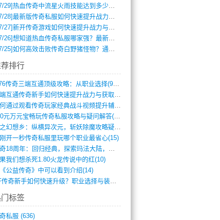
7/29]
热血传奇中流星火雨技能达到多少级可以开始练装备？
7/28]
最新版传奇私服如何快速提升战力与获取稀有装备？
7/27]
新开传奇游戏如何快速提升战力与获取稀有装备？
7/26]
想知道热血传奇私服哪家强？最新排行榜攻略全解析
7/25]
如何高效击败传奇白野猪怪物？通关技巧全解析
推荐排行
1.76传奇三端互通顶级攻略：从职业选择(972)
三端互通传奇新手如何快速提升战力与获取稀(379)
如何通过观看传奇玩家经典战斗视频提升辅助(661)
300元万元宝畅玩传奇私服攻略与疑问解答(828)
轻之幻想乡：纵横异次元，斩妖除魔攻略疑云(404)
刚开一秒传奇私服里玩哪个职业最省心(15)
传奇18周年：回归经典，探索玛法大陆，寻(798)
果我们想杀死1.80火龙传说中的红(10)
《公益传奇》中可以看到介绍(14)
SF传奇新手如何快速升级？职业选择与装备(711)
热门标签
奇私服
(636)