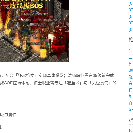
[0
[0
[0
[0
[0
.5，配合「狂暴符文」实现单体爆发；法师职业需在35级前完成
成AOE控场体系；道士职业需专注「噬血术」与「无极真气」的
在
如
在
＞吸血属性
性
传