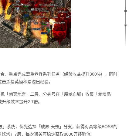
组合，重点完成盟重老兵系列任务（经验收益提升300%），同时
过击杀精英怪积累溢出经验。
号挂机「幽冥地宫」二层，分身号在「魔龙血域」收集「龙魂晶
升级效率提升2.7倍。
破」系统，优先选择「破界·天罡」分支，获得对高等级BOSS的
重妖塔」7层，每次通关可稳定获取8000万经验值。