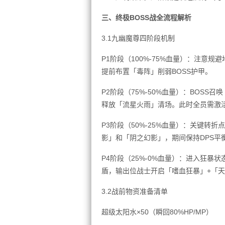
三、终极BOSS战全流程解析
3.1九幽魔尊四阶段机制
P1阶段（100%-75%血量）：注意
提前布置「毒阵」削弱BOSS护甲。
P2阶段（75%-50%血量）：BOS
释放「流星火雨」清场。此时全员需激活
P3阶段（50%-25%血量）：关键
影」和「阴之幻影」，期间保持DPS平
P4阶段（25%-0%血量）：进入狂
盾，输出位战士开启「嗜血狂暴」+「天
3.2战前物资准备清单
超级太阳水×50（瞬回80%HP/MP）