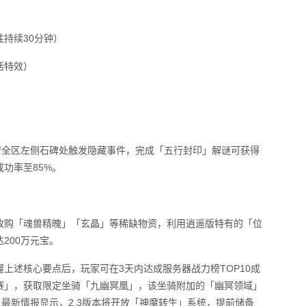
性持续30分钟）
活特效）
点，盟重安全区左侧石碑处触发隐藏事件，完成「五行封印」解谜可获得
功率至85%。
收购「魂兽精魄」「玄晶」等稀缺物资，利用逍遥版特有的「位
200万元宝。
上述核心要点后，玩家可在3天内达成服务器战力榜TOP10成
赛」，获取限定坐骑「九幽冥凰」，该坐骑附加的「幽冥领域」
。最新情报显示，2.3版本将开放「神魔转生」系统，提前储备