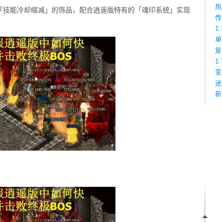
热
「技能冷却缩减」的饰品，配合逍遥版特有的「魂印系统」实现
传
1
单
复
1
变
迷
新