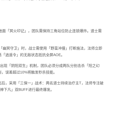
规避地面「冥火印记」，团队需保持三角站位防止连锁爆炸。道士需
S召唤「幽冥守卫」时，战士需使用「野蛮冲撞」打断施法，法师立即
「逍遥令」的无敌状态抵抗全屏AOE。
转折点出现「阴阳双生」机制，团队必须分成两队分别击杀「阳之幻
衡，误差超过10%将触发秒杀技能。
暴状态后，采用「三保一」战术：两名道士持续治疗主T，法师专注破
神下凡」双BUFF进行最终爆发。