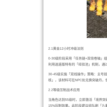
2.1黄金12小时冲级法则
0-30级阶段采用「任务链+双倍卷轴」
利用逍遥版特有的「经验池」机制，通
30-45级实施「双线操作」策略：主
核」，该材料可在NPC处兑换突破丹，使
2.2等级压制战术应用
当角色达到55级时，立即激活「境界突
15%压制效果。此阶段建议组队刷「九