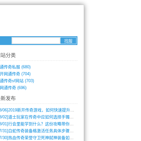
网站分类
通传奇私服
(680)
开网通传奇
(704)
通传奇sf网站
(703)
网通传奇
(696)
最新发布
8/06]
2019新开传奇游戏，如何快速提升角色等级？
8/02]
道士玩家在传奇中应如何选择手镯装备？
8/01]
行会里能学到什么？这份攻略带你全掌握
7/31]
白蛇传奇装备格激活任务具体步骤是什么？如何完成？
7/30]
热血传奇荣誉守卫死神弑神装备如何获取与佩戴攻略？