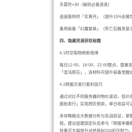
天雷符×30（破防必备道具）
逍遥版特供「玄黄丹」（提升15%全属
备用装备「幻魔套装」（死亡后触发复
四、隐藏资源获取秘籍
4.1时空裂隙刷新规律
每日12:00、18:00、22:00整
「混沌原石」，该材料可提升装备觉醒成
4.2跨服交易行套利技巧
通过对比不同服务器的物价波动，低价
面拍卖行」实现跨区倒卖，单日收益可达
本攻略融合大数据分析与实战验证，掌握
就。建议组建固定队伍参与「跨服争霸
效果可大幅提升对终极BOSS的压制力