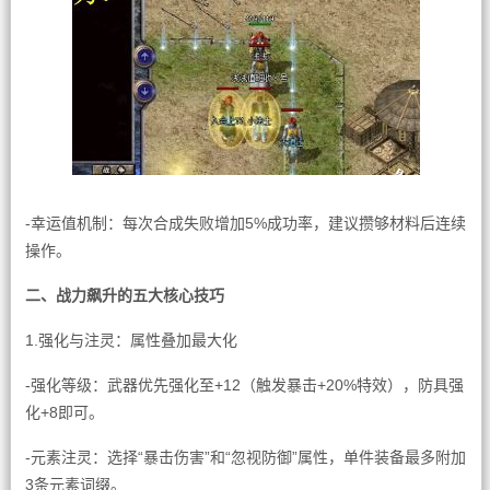
-幸运值机制：每次合成失败增加5%成功率，建议攒够材料后连续
操作。
二、战力飙升的五大核心技巧
1.强化与注灵：属性叠加最大化
-强化等级：武器优先强化至+12（触发暴击+20%特效），防具强
化+8即可。
-元素注灵：选择“暴击伤害”和“忽视防御”属性，单件装备最多附加
3条元素词缀。