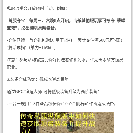
私服通常会开放限时活动，例如：
-跨服夺宝：每周三、六晚8点开启，击杀其他服玩家可掠夺“荣耀
宝箱”，必出随机高阶装备。
-充值回馈：首充礼包赠送“星王战刃”，累计充值满500元可领取
“复活戒指”（战力+15%）。
注意：参与活动需提前备好传送卷轴和药水，优先击杀敌方脆皮
职业。
3.装备合成系统：低成本逆袭策略
通过NPC“锻造大师”可将低级装备升级为高阶装备：
-三合一规则：3件圣战级装备+10个金刚石=1件雷霆级装备。