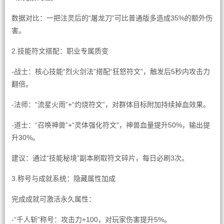
数据对比：一把注灵后的“屠龙刀”可比普通版多造成35%的额外伤
害。
2.技能符文搭配：职业专属质变
-战士：核心技能“烈火剑法”搭配“狂怒符文”，触发后5秒内攻击力
翻倍。
-法师：“流星火雨”+“灼烧符文”，对群体目标附加持续掉血效果。
-道士：“召唤神兽”+“灵体强化符文”，神兽血量提升50%，输出提
升30%。
建议：通过“技能秘境”副本刷取符文碎片，每日必刷3次。
3.称号与成就系统：隐藏属性加成
完成成就可激活永久属性：
-“千人斩”称号：攻击力+100，对玩家伤害提升5%。