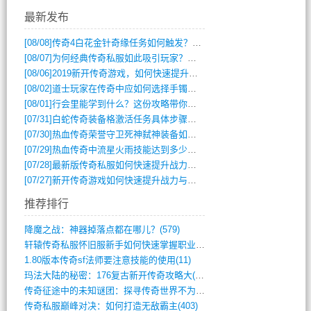
最新发布
[08/08]
传奇4白花金针奇缘任务如何触发？完整攻略解析
[08/07]
为何经典传奇私服如此吸引玩家？深度攻略解析
[08/06]
2019新开传奇游戏，如何快速提升角色等级？
[08/02]
道士玩家在传奇中应如何选择手镯装备？
[08/01]
行会里能学到什么？这份攻略带你全掌握
[07/31]
白蛇传奇装备格激活任务具体步骤是什么？如何完成？
[07/30]
热血传奇荣誉守卫死神弑神装备如何获取与佩戴攻略？
[07/29]
热血传奇中流星火雨技能达到多少级可以开始练装备？
[07/28]
最新版传奇私服如何快速提升战力与获取稀有装备？
[07/27]
新开传奇游戏如何快速提升战力与获取稀有装备？
推荐排行
降魔之战：神器掉落点都在哪儿？(579)
轩辕传奇私服怀旧服新手如何快速掌握职业选(993)
1.80版本传奇sf法师要注意技能的使用(11)
玛法大陆的秘密：176复古新开传奇攻略大(486)
传奇征途中的未知谜团：探寻传奇世界不为人(595)
传奇私服巅峰对决：如何打造无敌霸主(403)