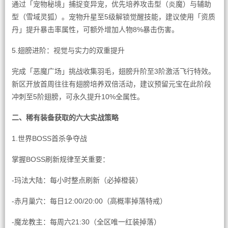
通过「宠物秘境」捕捉变异宠，优先培养攻击型（炎魔）与辅助
型（雪域灵狐）。宠物升星至5级解锁觉醒技能，建议使用「资质
丹」提升暴击率属性，可额外增加人物8%暴击伤害。
5.翅膀进阶：视觉与实力的双重提升
完成「恶魔广场」挑战收集羽毛，翅膀升阶至3阶激活飞行特效。
新区开放首周往往有翅膀培养双倍活动，建议预留元宝在此阶段
冲刺至5阶翅膀，可永久提升10%全属性。
二、稀有装备获取的六大实战策略
1.世界BOSS首杀争夺战
掌握BOSS刷新规律至关重要：
-玛法大陆：每小时整点刷新（必掉橙装）
-赤月巢穴：每日12:00/20:00（高概率掉落特戒）
-魔龙教主：每周六21:30（全区唯一红装掉落）