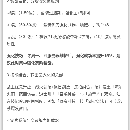
2.装备强化：分阶段突破瓶颈
-初期（1-50级）：蓝装过渡期，强化至+5即可
-中期（50-80级）：紫装优先强化武器、项链、手镯至+8
-后期（80+级）：橙装/红装强化需预留保护符，+10后激活隐藏
属性
强化技巧：每周一、四服务器维护后，强化成功率提升15%，建
议此时集中强化高阶装备。
3.技能组合：输出最大化的关键
战士优先升级「烈火剑法+逐日剑法」连招组合，法师着重「流星
火雨」范围伤害，道士则需「召唤神兽」与「施毒术」双修。注
意技能冷却时间搭配，例如「野蛮冲撞」接「烈火剑法」可形成3
秒爆发窗口。
4.宠物系统：隐藏战力加成器