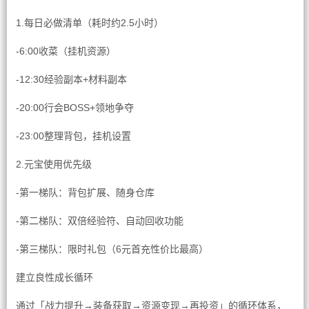
1.每日必做清单（耗时约2.5小时）
-6:00收菜（挂机资源）
-12:30经验副本+材料副本
-20:00行会BOSS+领地争夺
-23:00整理背包，挂机设置
2.元宝使用优先级
-第一梯队：背包扩展、随身仓库
-第二梯队：双倍经验符、自动回收功能
-第三梯队：限时礼包（6元首充性价比最高）
建立良性成长循环
通过「战力提升→装备获取→资源变现→再投资」的循环体系，