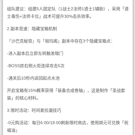
组队建议：组建5人固定队（1战士2法师1道士1辅助），采用「道
士毒伤+法师卡位」战术可提升30%击杀效率。
2.副本竞速：隐藏宝箱机制
「沙巴克秘宫」与「祖玛阁」副本中存在3个隐藏宝箱点：
-进入副本后立即左转触发暗门
-BOSS房右侧火炬连续攻击5次
-通关后10秒内返回起点水池
开启宝箱有15%概率获得「装备合成卷轴」，这是制作「圣战套
装」的核心材料。
3.限时活动：时间差捡漏技巧
-0元购活动：每日6:00/18:00刷新限时商店，使用绑元可兑换「祝
福油」