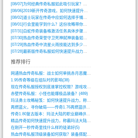
[08/07]
为何经典传奇私服如此吸引玩家？深度攻略解析
[08/06]
2019新开传奇游戏，如何快速提升角色等级？
[08/02]
道士玩家在传奇中应如何选择手镯装备？
[08/01]
行会里能学到什么？这份攻略带你全掌握
[07/31]
白蛇传奇装备格激活任务具体步骤是什么？如何完成？
[07/30]
热血传奇荣誉守卫死神弑神装备如何获取与佩戴攻略？
[07/29]
热血传奇中流星火雨技能达到多少级可以开始练装备？
[07/28]
最新版传奇私服如何快速提升战力与获取稀有装备？
推荐排行
网通热血传奇私服：战士如何单挑赤月恶魔？(311)
1.95传奇等级在组队时的影响(38)
现在传奇私服授权到底谁掌控权限？游戏攻略(789)
赤壁传奇私服：小怪也能爆极品装备？(489)
玛法勇士攻略秘笈：如何快速提升战力，称霸(717)
再燃蓝火，寻你破局——传奇1.76再燃蓝(893)
传奇1.80复古版本：玛法大陆的职业巅峰(873)
精品传奇如何快速提升战力，称霸玛法大陆？(392)
在刚开一秒传奇里找什么样的徒弟好(5)
热血传奇私服顶级装备如何获取？装备搭配与(688)