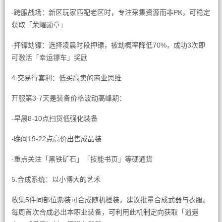
-跨服战场：新区玩家匹配老区时，专注采集资源而非PK，可稳定
获取「荣耀勋章」
-押镖劫镖：选择凌晨时段押镖，被劫概率降低70%，成功3次即
可激活「幸运镖车」奖励
4.交易行套利：低买高卖的商业思维
开服第3-7天是装备价格波动高峰期：
-早晨8-10点扫货低强化装备
-晚间19-22点高价出售成品装
-重点关注「黑铁矿石」「技能书页」等硬通货
5.合成系统：以小博大的艺术
收集5件同部位紫装可合成随机橙装，建议批量合成武器与衣服。
每周首次合成必出本职业装备，可利用此机制定向获取「逍遥