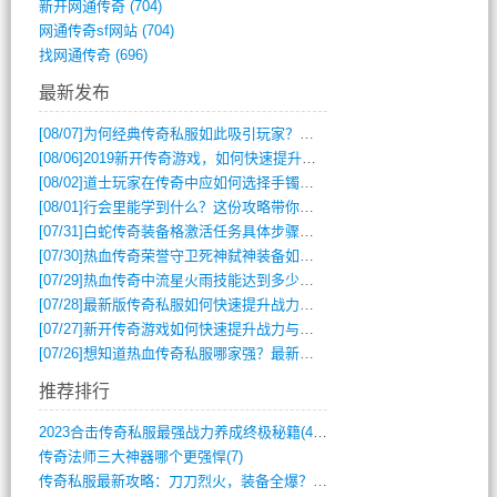
新开网通传奇
(704)
网通传奇sf网站
(704)
找网通传奇
(696)
最新发布
[08/07]
为何经典传奇私服如此吸引玩家？深度攻略解析
[08/06]
2019新开传奇游戏，如何快速提升角色等级？
[08/02]
道士玩家在传奇中应如何选择手镯装备？
[08/01]
行会里能学到什么？这份攻略带你全掌握
[07/31]
白蛇传奇装备格激活任务具体步骤是什么？如何完成？
[07/30]
热血传奇荣誉守卫死神弑神装备如何获取与佩戴攻略？
[07/29]
热血传奇中流星火雨技能达到多少级可以开始练装备？
[07/28]
最新版传奇私服如何快速提升战力与获取稀有装备？
[07/27]
新开传奇游戏如何快速提升战力与获取稀有装备？
[07/26]
想知道热血传奇私服哪家强？最新排行榜攻略全解析
推荐排行
2023合击传奇私服最强战力养成终极秘籍(428)
传奇法师三大神器哪个更强悍(7)
传奇私服最新攻略：刀刀烈火，装备全爆？攻(813)