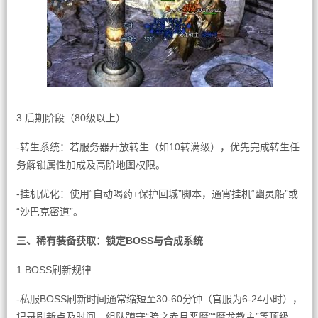
3.后期阶段（80级以上）
-转生系统：若服务器开放转生（如10转满级），优先完成转生任
务解锁属性加成及高阶地图权限。
-挂机优化：使用“自动喝药+保护回城”脚本，通宵挂机“幽灵船”或
“沙巴克密道”。
三、稀有装备获取：锁定BOSS与合成系统
1.BOSS刷新规律
-私服BOSS刷新时间通常缩短至30-60分钟（官服为6-24小时），
记录刷新点及时间，组队蹲守“暗之赤月恶魔”“魔龙教主”等顶级