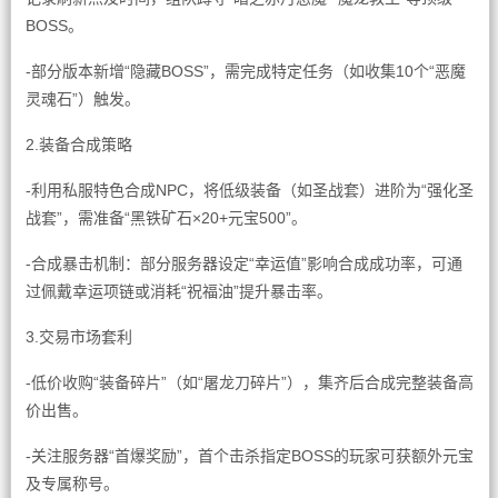
BOSS。
-部分版本新增“隐藏BOSS”，需完成特定任务（如收集10个“恶魔
灵魂石”）触发。
2.装备合成策略
-利用私服特色合成NPC，将低级装备（如圣战套）进阶为“强化圣
战套”，需准备“黑铁矿石×20+元宝500”。
-合成暴击机制：部分服务器设定“幸运值”影响合成成功率，可通
过佩戴幸运项链或消耗“祝福油”提升暴击率。
3.交易市场套利
-低价收购“装备碎片”（如“屠龙刀碎片”），集齐后合成完整装备高
价出售。
-关注服务器“首爆奖励”，首个击杀指定BOSS的玩家可获额外元宝
及专属称号。