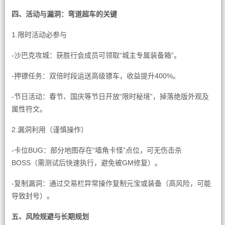
四、活动与漏洞：弯道超车的关键
1.限时活动必参与
-沙巴克攻城：获胜行会成员可领取“城主专属装备箱”。
-押镖任务：双倍时段运送高级镖车，收益提升400%。
-节日活动：春节、国庆等节日开放“限时秘境”，掉落绝版外观及
属性符文。
2.漏洞利用（谨慎操作）
-卡位BUG：部分地图存在“墙角卡怪”点位，可无伤击杀
BOSS（需测试后快速执行，避免被GM修复）。
-复制漏洞：通过交易栏异常操作复制元宝或装备（高风险，可能
导致封号）。
五、风险规避与长期规划