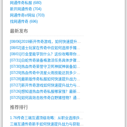
网通传奇私服
(680)
新开网通传奇
(704)
网通传奇sf网站
(703)
找网通传奇
(696)
最新发布
[08/06]
2019新开传奇游戏，如何快速提升角色等级？
[08/02]
道士玩家在传奇中应如何选择手镯装备？
[08/01]
行会里能学到什么？这份攻略带你全掌握
[07/31]
白蛇传奇装备格激活任务具体步骤是什么？如何完成？
[07/30]
热血传奇荣誉守卫死神弑神装备如何获取与佩戴攻略？
[07/29]
热血传奇中流星火雨技能达到多少级可以开始练装备？
[07/28]
最新版传奇私服如何快速提升战力与获取稀有装备？
[07/27]
新开传奇游戏如何快速提升战力与获取稀有装备？
[07/26]
想知道热血传奇私服哪家强？最新排行榜攻略全解析
[07/25]
如何高效击败传奇白野猪怪物？通关技巧全解析
推荐排行
1.76传奇三端互通顶级攻略：从职业选择(972)
三端互通传奇新手如何快速提升战力与获取稀(379)