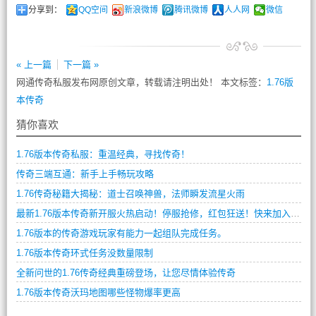
分享到：
QQ空间
新浪微博
腾讯微博
人人网
微信
« 上一篇
下一篇 »
网通传奇私服发布网原创文章，转载请注明出处！ 本文标签：
1.76版
本传奇
猜你喜欢
1.76版本传奇私服：重温经典，寻找传奇！
传奇三端互通：新手上手畅玩攻略
1.76传奇秘籍大揭秘：道士召唤神兽，法师瞬发流星火雨
最新1.76版本传奇新开服火热启动！停服抢修，红包狂送！快来加入这个热血传奇世界！
1.76版本的传奇游戏玩家有能力一起组队完成任务。
1.76版本传奇环式任务没数量限制
全新问世的1.76传奇经典重磅登场，让您尽情体验传奇
1.76版本传奇沃玛地图哪些怪物爆率更高