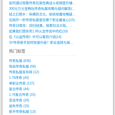
如何通过观看传奇玩家经典战斗视频提升辅助(661)
300元万元宝畅玩传奇私服攻略与疑问解答(828)
轻之幻想乡：纵横异次元，斩妖除魔攻略疑云(404)
在刚开一秒传奇私服里玩哪个职业最省心(15)
传奇18周年：回归经典，探索玛法大陆，寻(798)
如果我们想杀死1.80火龙传说中的红(10)
在《公益传奇》中可以看到介绍(14)
SF传奇新手如何快速升级？职业选择与装备(711)
热门标签
传奇私服
(636)
热血传奇私服
(59)
传奇私服发布网
(12)
1.76传奇
(43)
单职业传奇
(137)
复古传奇
(44)
1.76复古传奇
(15)
变态传奇
(20)
迷失传奇
(15)
新开传奇私服
(13)