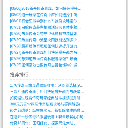
[08/06]
2019新开传奇游戏，如何快速提升角色等级？
[08/02]
道士玩家在传奇中应如何选择手镯装备？
[08/01]
行会里能学到什么？这份攻略带你全掌握
[07/31]
白蛇传奇装备格激活任务具体步骤是什么？如何完成？
[07/30]
热血传奇荣誉守卫死神弑神装备如何获取与佩戴攻略？
[07/29]
热血传奇中流星火雨技能达到多少级可以开始练装备？
[07/28]
最新版传奇私服如何快速提升战力与获取稀有装备？
[07/27]
新开传奇游戏如何快速提升战力与获取稀有装备？
[07/26]
想知道热血传奇私服哪家强？最新排行榜攻略全解析
[07/25]
如何高效击败传奇白野猪怪物？通关技巧全解析
推荐排行
1.76传奇三端互通顶级攻略：从职业选择(972)
三端互通传奇新手如何快速提升战力与获取稀(379)
如何通过观看传奇玩家经典战斗视频提升辅助(661)
300元万元宝畅玩传奇私服攻略与疑问解答(828)
轻之幻想乡：纵横异次元，斩妖除魔攻略疑云(404)
在刚开一秒传奇私服里玩哪个职业最省心(15)
传奇18周年：回归经典，探索玛法大陆，寻(798)