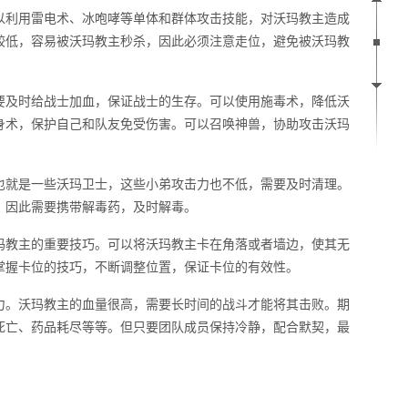
以利用雷电术、冰咆哮等单体和群体攻击技能，对沃玛教主造成
较低，容易被沃玛教主秒杀，因此必须注意走位，避免被沃玛教
要及时给战士加血，保证战士的生存。可以使用施毒术，降低沃
身术，保护自己和队友免受伤害。可以召唤神兽，协助攻击沃玛
也就是一些沃玛卫士，这些小弟攻击力也不低，需要及时清理。
，因此需要携带解毒药，及时解毒。
玛教主的重要技巧。可以将沃玛教主卡在角落或者墙边，使其无
掌握卡位的技巧，不断调整位置，保证卡位的有效性。
力。沃玛教主的血量很高，需要长时间的战斗才能将其击败。期
死亡、药品耗尽等等。但只要团队成员保持冷静，配合默契，最