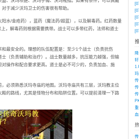
头盔、沃玛项链、沃玛手镯、沃玛戒指。如果有条件，可以佩戴
[0
，对于减少沃玛卫士的伤害很有帮助。
[0
[0
阳水/金疮药），蓝药（魔法药/超蓝），以及解毒药。红药数量
[0
个以上，解毒药则根据需要携带。战士可以多带红药，法师和道士
[0
率和最安全的。理想的队伍配置是：至少1个战士（负责抗伤
降
2个道士（负责辅助和治疗）。战士数量越多，抗压能力越强，但输
但对操作和配合要求更高。道士是必不可少的，负责加血、施
1
前，必须熟悉沃玛寺庙的地图。沃玛寺庙共有三层，沃玛教主位
传
大殿的路线，尤其是怪物分布和陷阱位置。可以提前清理一下路
P
传