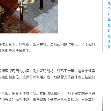
热
传
1
单
复
1
变
迷
好攻击策略，包括战士如何拉怪，法师如何站位输出，道士如何
新
有效地击败沃玛教主。
要清理掉周围的小怪，例如沃玛战将、沃玛卫士等。这些小怪虽
的输出和走位。法师可以利用火墙、地狱雷光等群体攻击技能快
的仇恨，使其无法攻击到后排的法师和道士。战士需要站在沃玛
使用野蛮冲撞等技能，将沃玛教主卡在角落或者墙边，方便其他