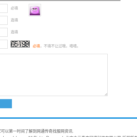
必填
选填
选填
必填
，不填不让过哦，嘻嘻。
家可以第一时间了解到网通传奇找服网资讯.