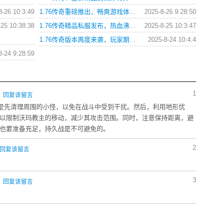
8-26 10:3:49
1.76传奇重磅推出，畅爽游戏体验等你来！这个消息在所有热爱传奇游戏的玩家中引起了轰动，毕竟1.76版本是传奇游戏中最著名的版本之一，是无数玩家最向往的传奇世界。
2025-8-26 9:28:50
-25 10:38:38
1.76传奇精品私服发布，热血沸腾再战江湖
2025-8-25 10:3:47
1.76传奇版本再度来袭，玩家期待已久！这是一个令人兴奋的消息，许多老玩家都在翘首以待这个版本的到来。
2025-8-24 10:4:4
8-24 9:28:59
1
0
回复该留言
是先清理周围的小怪，以免在战斗中受到干扰。然后，利用地形优
以限制沃玛教主的移动，减少其攻击范围。同时，注意保持距离，避
也要准备充足，持久战是不可避免的。
2
回复该留言
3
8
回复该留言