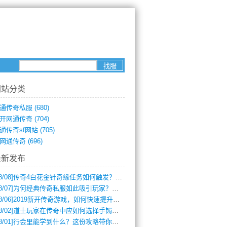
网站分类
通传奇私服
(680)
开网通传奇
(704)
通传奇sf网站
(705)
网通传奇
(696)
最新发布
8/08]
传奇4白花金针奇缘任务如何触发？完整攻略解析
8/07]
为何经典传奇私服如此吸引玩家？深度攻略解析
8/06]
2019新开传奇游戏，如何快速提升角色等级？
8/02]
道士玩家在传奇中应如何选择手镯装备？
8/01]
行会里能学到什么？这份攻略带你全掌握