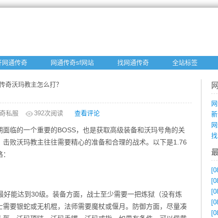
开网通传奇
网通传奇sf网站
找网通传奇
全站标签
点卡传奇沃玛教主怎么打？
网
奇私服
392
次阅读
查看评论
新
网
早期面临的一个重要的BOSS，也是获取高级装备和沃玛号角的关
找
，击败沃玛教主往往需要精心的准备和合理的战术。以下是1.76
略：
[0
[0
[0
最好能达到30级。装备方面，战士至少需要一把炼狱（没有炼
[0
士需要银蛇或无机棍，法师需要魔杖或偃月。防御方面，尽量凑
[0