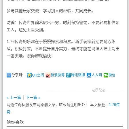
多与其他玩家交流：学习别人的经验，共同成长。
防骗：传奇世界骗术层出不穷，时刻保持警惕，不要轻易相信陌
生人，避免上当受骗。
1.76传奇的乐趣在于慢慢探索和积累。新手玩家前期要耐心练
级，积极打宝，不断提升自身实力，最终才能在玛法大陆上闯出
一番天地。祝你游戏愉快！
分享到：
QQ空间
新浪微博
腾讯微博
人人网
微信
« 上一篇
下一篇 »
网通传奇私服发布网原创文章，转载请注明出处！ 本文标签：
1.76传
奇
猜你喜欢