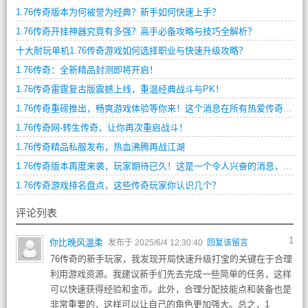
1.76传奇版本为何被誉为经典？新手如何快速上手？
1.76传奇开挂神器究竟有多强？高手必备攻略与技巧全解析？
十大耐玩单机1.76传奇游戏如何选择职业与快速升级攻略？
1.76传奇：全新精品封测即将开启！
1.76传奇雷霆复古版震撼上线，重温经典战斗与PK！
1.76传奇重磅推出，畅爽游戏体验等你来！这个消息在所有热爱传奇游戏的玩家中引起了轰动，毕竟1.76版本是传奇游戏中最著名的版本之一，是无数玩家最向往的传奇世界。
1.76传奇网-转生传奇，让你再次重启战斗！
1.76传奇精品私服发布，热血沸腾再战江湖
1.76传奇版本再度来袭，玩家期待已久！这是一个令人兴奋的消息，许多老玩家都在翘首以待这个版本的到来。
1.76传奇游戏排名盘点，这些传奇玩家你认识几个？
评论列表
1
你比晚风温柔
发布于 2025/6/4 12:30:40
回复该留言
76传奇的新手玩家，我发现开局快速升级打宝的关键在于合理
利用游戏资源。我建议新手们先去完成一些简单的任务，这样
可以快速获得经验和金币。此外，合理分配技能点和装备也是
非常重要的，这样可以让自己的角色更加强大。总之，1