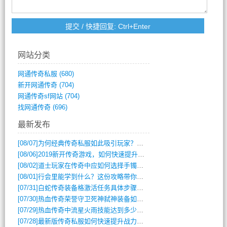
网站分类
网通传奇私服
(680)
新开网通传奇
(704)
网通传奇sf网站
(704)
找网通传奇
(696)
最新发布
[08/07]
为何经典传奇私服如此吸引玩家？深度攻略解析
[08/06]
2019新开传奇游戏，如何快速提升角色等级？
[08/02]
道士玩家在传奇中应如何选择手镯装备？
[08/01]
行会里能学到什么？这份攻略带你全掌握
[07/31]
白蛇传奇装备格激活任务具体步骤是什么？如何完成？
[07/30]
热血传奇荣誉守卫死神弑神装备如何获取与佩戴攻略？
[07/29]
热血传奇中流星火雨技能达到多少级可以开始练装备？
[07/28]
最新版传奇私服如何快速提升战力与获取稀有装备？