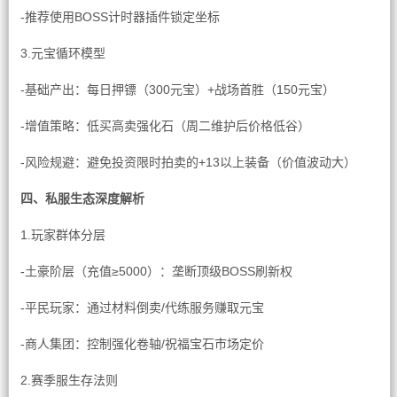
-推荐使用BOSS计时器插件锁定坐标
3.元宝循环模型
-基础产出：每日押镖（300元宝）+战场首胜（150元宝）
-增值策略：低买高卖强化石（周二维护后价格低谷）
-风险规避：避免投资限时拍卖的+13以上装备（价值波动大）
四、私服生态深度解析
1.玩家群体分层
-土豪阶层（充值≥5000）：垄断顶级BOSS刷新权
-平民玩家：通过材料倒卖/代练服务赚取元宝
-商人集团：控制强化卷轴/祝福宝石市场定价
2.赛季服生存法则