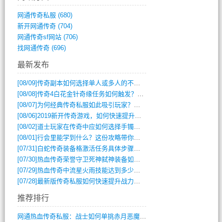
网通传奇私服
(680)
新开网通传奇
(704)
网通传奇sf网站
(706)
找网通传奇
(696)
最新发布
[08/09]
传奇副本如何选择单人或多人的不同模式？
[08/08]
传奇4白花金针奇缘任务如何触发？完整攻略解析
[08/07]
为何经典传奇私服如此吸引玩家？深度攻略解析
[08/06]
2019新开传奇游戏，如何快速提升角色等级？
[08/02]
道士玩家在传奇中应如何选择手镯装备？
[08/01]
行会里能学到什么？这份攻略带你全掌握
[07/31]
白蛇传奇装备格激活任务具体步骤是什么？如何完成？
[07/30]
热血传奇荣誉守卫死神弑神装备如何获取与佩戴攻略？
[07/29]
热血传奇中流星火雨技能达到多少级可以开始练装备？
[07/28]
最新版传奇私服如何快速提升战力与获取稀有装备？
推荐排行
网通热血传奇私服：战士如何单挑赤月恶魔？(311)