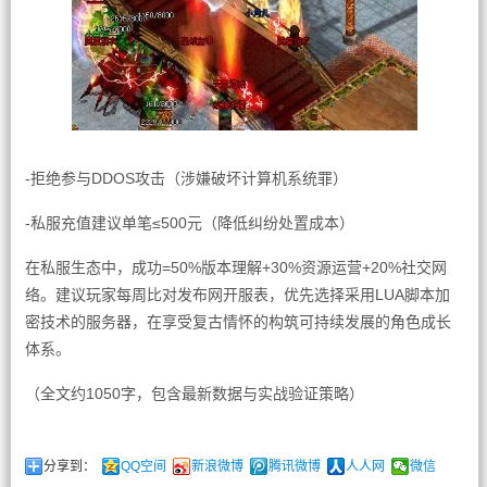
-拒绝参与DDOS攻击（涉嫌破坏计算机系统罪）
-私服充值建议单笔≤500元（降低纠纷处置成本）
在私服生态中，成功=50%版本理解+30%资源运营+20%社交网
络。建议玩家每周比对发布网开服表，优先选择采用LUA脚本加
密技术的服务器，在享受复古情怀的构筑可持续发展的角色成长
体系。
（全文约1050字，包含最新数据与实战验证策略）
分享到：
QQ空间
新浪微博
腾讯微博
人人网
微信