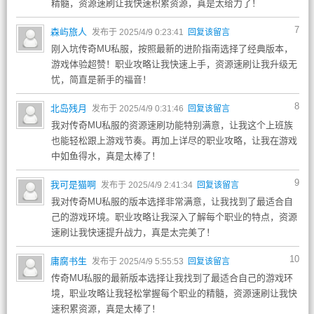
精髓，资源速刷让我快速积累资源，真是太给力了！
7
森屿旅人
发布于 2025/4/9 0:23:41
回复该留言
刚入坑传奇MU私服，按照最新的进阶指南选择了经典版本，
游戏体验超赞！职业攻略让我快速上手，资源速刷让我升级无
忧，简直是新手的福音！
8
北岛残月
发布于 2025/4/9 0:31:46
回复该留言
我对传奇MU私服的资源速刷功能特别满意，让我这个上班族
也能轻松跟上游戏节奏。再加上详尽的职业攻略，让我在游戏
中如鱼得水，真是太棒了！
9
我可是猫啊
发布于 2025/4/9 2:41:34
回复该留言
我对传奇MU私服的版本选择非常满意，让我找到了最适合自
己的游戏环境。职业攻略让我深入了解每个职业的特点，资源
速刷让我快速提升战力，真是太完美了！
10
庸腐书生
发布于 2025/4/9 5:55:53
回复该留言
传奇MU私服的最新版本选择让我找到了最适合自己的游戏环
境，职业攻略让我轻松掌握每个职业的精髓，资源速刷让我快
速积累资源，真是太棒了！