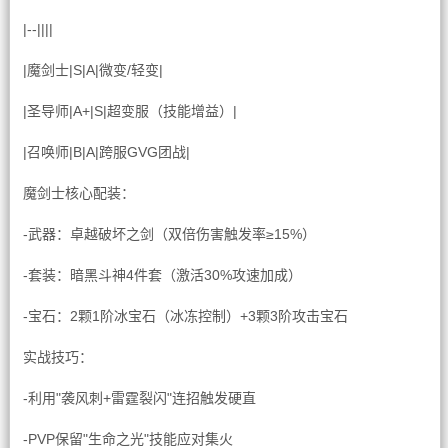
|--||||
|魔剑士|S|A|微变/轻变|
|圣导师|A+|S|超变服（技能增益）|
|召唤师|B|A|跨服GVG团战|
魔剑士核心配装：
-武器：卓越破坏之剑（双倍伤害触发率≥15%）
-套装：暗黑斗神4件套（激活30%攻速加成）
-宝石：2颗1阶冰宝石（冰冻控制）+3颗3阶攻击宝石
实战技巧：
-利用"袭风刺+雷霆裂闪"连招触发硬直
-PVP保留"生命之光"技能应对集火