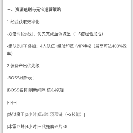
三、资源速刷与元宝运营策略
1.经验获取效率化
-双倍时段规划：优先完成血色城堡（1.5倍经验加成）
-组队BUFF叠加：4人队伍+经验印章+VIP特权（最高可达400%效
率）
2.装备产出优先级
-BOSS刷新表：
|BOSS名称|刷新间隔|核心掉落|
|-|-|--|
|炼狱魔王|2小时|卓越红羽项链（+2技能）|
|冰霜巨蛛|4小时|三代翅膀碎片×8|