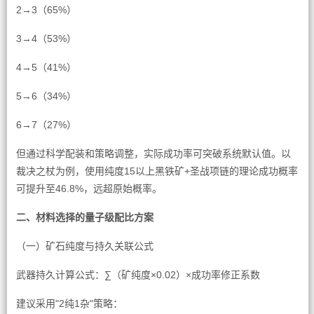
2→3（65%）
3→4（53%）
4→5（41%）
5→6（34%）
6→7（27%）
但通过科学配装和策略调整，实际成功率可突破系统默认值。以
裁决之杖为例，使用纯度15以上黑铁矿+圣战项链的理论成功概率
可提升至46.8%，远超原始概率。
二、材料选择的量子级配比方案
（一）矿石纯度与持久关联公式
武器持久计算公式：∑（矿纯度×0.02）×成功率修正系数
建议采用"2纯1杂"策略：