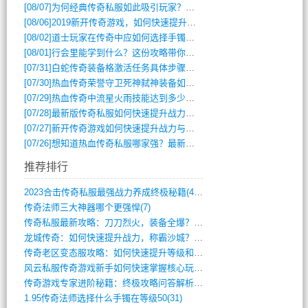
[08/07]
为何经典传奇私服如此吸引玩家？深度攻略解析
[08/06]
2019新开传奇游戏，如何快速提升角色等级？
[08/02]
道士玩家在传奇中应如何选择手镯装备？
[08/01]
行会里能学到什么？这份攻略带你全掌握
[07/31]
白蛇传奇装备格激活任务具体步骤是什么？如何完成？
[07/30]
热血传奇荣誉守卫死神弑神装备如何获取与佩戴攻略？
[07/29]
热血传奇中流星火雨技能达到多少级可以开始练装备？
[07/28]
最新版传奇私服如何快速提升战力与获取稀有装备？
[07/27]
新开传奇游戏如何快速提升战力与获取稀有装备？
[07/26]
想知道热血传奇私服哪家强？最新排行榜攻略全解析
推荐排行
2023合击传奇私服最强战力养成终极秘籍(428)
传奇法师三大神器哪个更强悍(7)
传奇私服最新攻略：刀刀烈火，装备全爆？攻(813)
龙城传奇：如何快速提升战力，称霸沙城？(802)
传奇老区变态服攻略：如何快速提升等级和战(379)
风云私服传奇游戏新手如何快速掌握核心玩法(616)
传奇游戏专家进阶秘籍：终极攻略问答解析(848)
1.95传奇法师选择什么手镯在等级50(31)