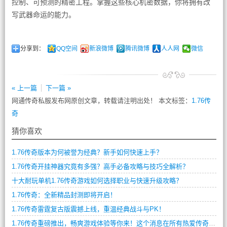
控制、可预测的精密工程。掌握这些核心机密数据，你将拥有改
写武器命运的能力。
分享到：
QQ空间
新浪微博
腾讯微博
人人网
微信
« 上一篇
下一篇 »
网通传奇私服发布网原创文章，转载请注明出处！ 本文标签：
1.76传
奇
猜你喜欢
1.76传奇版本为何被誉为经典？新手如何快速上手？
1.76传奇开挂神器究竟有多强？高手必备攻略与技巧全解析？
十大耐玩单机1.76传奇游戏如何选择职业与快速升级攻略？
1.76传奇：全新精品封测即将开启！
1.76传奇雷霆复古版震撼上线，重温经典战斗与PK！
1.76传奇重磅推出，畅爽游戏体验等你来！这个消息在所有热爱传奇游戏的玩家中引起了轰动，毕竟1.76版本是传奇游戏中最著名的版本之一，是无数玩家最向往的传奇世界。