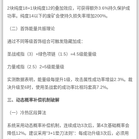
2块纯度18+1块纯度12的叠加效应，可获得额外3.6%持久保护成
功率。纯度14以下的废矿会使持久损失率增加200%。
（二）首饰能量共振理论
通过不同等级首饰组合可触发隐藏加成：
圣战戒指（3）+绿色项链（1.5）=4.5级能量级
力量戒指（2.5）2=5级能量级
实测数据表明，能量级每提升1级，攻击属性成功率增益2.3%。裁
决升级至6时，使用圣战套的成功率比祖玛套高7.2%。
三、动态概率补偿机制破解
（一）冷热区段算法
系统采用动态概率补偿机制，连续成功3次后，第4次基础概率会
降低12%。建议采用"3+1垫刀法则"：每成功升级3次后，必须用