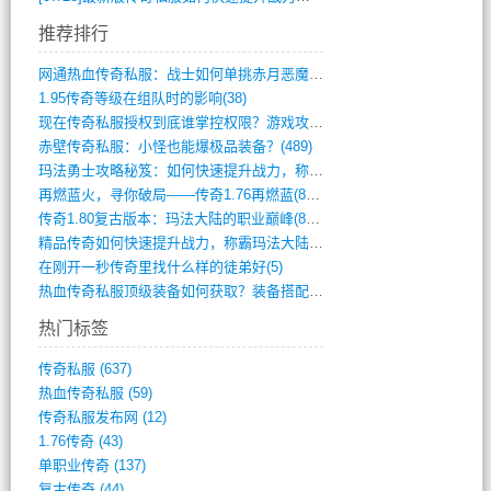
推荐排行
网通热血传奇私服：战士如何单挑赤月恶魔？(311)
1.95传奇等级在组队时的影响(38)
现在传奇私服授权到底谁掌控权限？游戏攻略(789)
赤壁传奇私服：小怪也能爆极品装备？(489)
玛法勇士攻略秘笈：如何快速提升战力，称霸(717)
再燃蓝火，寻你破局——传奇1.76再燃蓝(893)
传奇1.80复古版本：玛法大陆的职业巅峰(873)
精品传奇如何快速提升战力，称霸玛法大陆？(392)
在刚开一秒传奇里找什么样的徒弟好(5)
热血传奇私服顶级装备如何获取？装备搭配与(688)
热门标签
传奇私服
(637)
热血传奇私服
(59)
传奇私服发布网
(12)
1.76传奇
(43)
单职业传奇
(137)
复古传奇
(44)