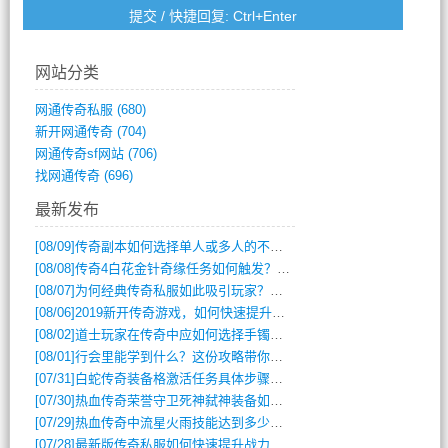
网站分类
网通传奇私服
(680)
新开网通传奇
(704)
网通传奇sf网站
(706)
找网通传奇
(696)
最新发布
[08/09]
传奇副本如何选择单人或多人的不同模式？
[08/08]
传奇4白花金针奇缘任务如何触发？完整攻略解析
[08/07]
为何经典传奇私服如此吸引玩家？深度攻略解析
[08/06]
2019新开传奇游戏，如何快速提升角色等级？
[08/02]
道士玩家在传奇中应如何选择手镯装备？
[08/01]
行会里能学到什么？这份攻略带你全掌握
[07/31]
白蛇传奇装备格激活任务具体步骤是什么？如何完成？
[07/30]
热血传奇荣誉守卫死神弑神装备如何获取与佩戴攻略？
[07/29]
热血传奇中流星火雨技能达到多少级可以开始练装备？
[07/28]
最新版传奇私服如何快速提升战力与获取稀有装备？