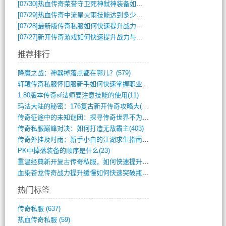
[07/30]
热血传奇荣誉守卫死神弑神装备如何获取与佩戴攻略？
[07/29]
热血传奇中流星火雨技能达到多少级可以开始练装备？
[07/28]
最新版传奇私服如何快速提升战力与获取稀有装备？
[07/27]
新开传奇游戏如何快速提升战力与获取稀有装备？
推荐排行
降魔之战：神器掉落点都在哪儿？(579)
轩辕传奇私服怀旧服新手如何快速掌握职业选(993)
1.80版本传奇sf法师要注意技能的使用(11)
玛法大陆的秘密：176复古新开传奇攻略大(486)
传奇征途中的未知谜团：探寻传奇世界不为人(595)
传奇私服巅峰对决：如何打造无敌霸主(403)
传奇外挂及时雨：新手小白的江湖求生指南(802)
PK中掉落装备的顺序是什么(23)
重温经典新开复古传奇私服，如何快速提升等(392)
血染苍龙传奇战力提升缓慢如何快速突破瓶颈(654)
热门标签
传奇私服
(637)
热血传奇私服
(59)