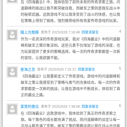
在《四海霸业》中，我体验到了前所未有的传奇求索之旅。问
道巅峰的挑战让我不断突破自我，而破军之策则是我在战斗中
的秘密武器。这款游戏不仅让我享受到了战斗的快感，也让我
在策略上得到了锻炼，强烈推荐给所有热爱传奇游戏的玩家。
4
蹋上光棍路
发布于 2025/3/26 7:18:48
回复该留言
作为一名资深的传奇游戏玩家，我对《四海霸业》中的问道巅
峰和破军之策印象深刻。这些元素不仅增加了游戏的深度，也
为玩家提供了更多的策略选择。每一次的传奇求索都是一次新
的冒险，让我欲罢不能。
5
星海之恋
发布于 2025/3/26 7:32:37
回复该留言
《四海霸业》让我重新定义了传奇游戏。游戏中的问道巅峰和
破军之策让我感受到了策略与勇气的完美结合。每一次的传奇
求索都是一次新的挑战，让我在游戏中不断成长，体验到了真
正的霸业之路。
6
爱笑的傻瓜
发布于 2025/3/26 7:38:08
回复该留言
在《四海霸业》这款游戏中，我体验到了真正的传奇求索之
旅。每个角色的成长都充满了挑战，而问道巅峰的设定让每一
次战斗都充满了变数。破军之策的策略运用让我在战斗中总能