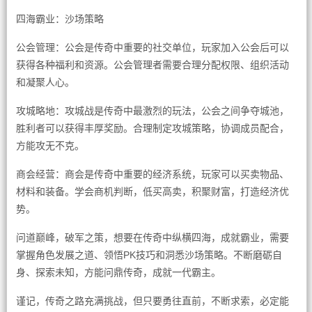
四海霸业：沙场策略
公会管理：公会是传奇中重要的社交单位，玩家加入公会后可以
获得各种福利和资源。公会管理者需要合理分配权限、组织活动
和凝聚人心。
攻城略地：攻城战是传奇中最激烈的玩法，公会之间争夺城池，
胜利者可以获得丰厚奖励。合理制定攻城策略，协调成员配合，
方能攻无不克。
商会经营：商会是传奇中重要的经济系统，玩家可以买卖物品、
材料和装备。学会商机判断，低买高卖，积聚财富，打造经济优
势。
问道巅峰，破军之策，想要在传奇中纵横四海，成就霸业，需要
掌握角色发展之道、领悟PK技巧和洞悉沙场策略。不断磨砺自
身、探索未知，方能问鼎传奇，成就一代霸主。
谨记，传奇之路充满挑战，但只要勇往直前，不断求索，必定能