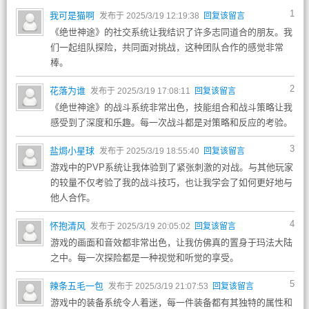
1
我可是猫啊
发布于 2025/3/19 12:19:38
回复该留言
《绝世神途》的社交系统让我结识了许多志同道合的朋友。我
们一起组队探险，共同面对挑战，这种团队合作的感觉非常
棒。
2
花落为谁
发布于 2025/3/19 17:08:11
回复该留言
《绝世神途》的战斗系统非常出色，技能组合和战斗策略让我
感受到了深度和乐趣。每一次战斗都是对策略和反应的考验。
3
盐焗小星球
发布于 2025/3/19 18:55:40
回复该留言
游戏中的PVP系统让我体验到了紧张刺激的对战。与其他玩家
的较量不仅考验了我的战斗技巧，也让我学会了如何更好地与
他人合作。
4
怀抱清风
发布于 2025/3/19 20:05:02
回复该留言
游戏的画面和音效都非常出色，让我仿佛真的置身于玛法大陆
之中。每一次探险都是一种视觉和听觉的享受。
5
辣条五毛一包
发布于 2025/3/19 21:07:53
回复该留言
游戏中的装备系统令人着迷，每一件装备都有其独特的属性和