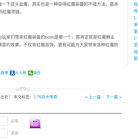
战一下双头血魔，其实也是一种获得虹魔装备的不错方法，基本
热
传
得到虹魔项链。
1
单
复
为玩家们带来虹魔装备的boss是哪一个，那肯定就是虹魔教主
1
满意的效果，不仅有虹魔首饰，更有可能为大家带来各种虹魔防
变
迷
新
讯微博
人人网
微信
出处！ 本文标签：
1.76月卡传奇
« 上一篇
下一篇 »
必填
选填