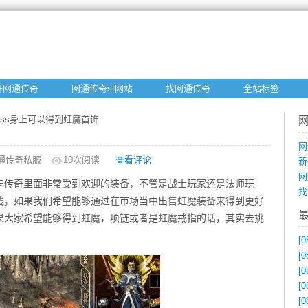
开网通传奇
网通传奇sf网站
找网通传奇
全站标签
boss身上可以得到虹魔首饰
网
通传奇私服
10
次阅读
查看评论
新
网
月卡传奇里面非常受到欢迎的装备，不管是战士玩家还是法师玩
找
钱，如果我们希望能够通过在市场当中出售虹魔装备来得到更好
果大家希望能够得到虹魔，项链或者是虹魔戒指的话，其实去挑
[0
[0
[0
[0
[0