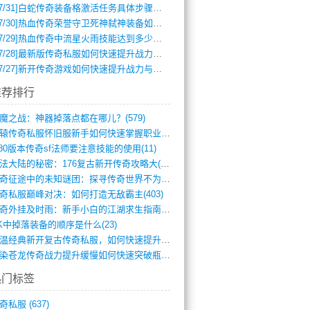
7/31]
白蛇传奇装备格激活任务具体步骤是什么？如何完成？
7/30]
热血传奇荣誉守卫死神弑神装备如何获取与佩戴攻略？
7/29]
热血传奇中流星火雨技能达到多少级可以开始练装备？
7/28]
最新版传奇私服如何快速提升战力与获取稀有装备？
7/27]
新开传奇游戏如何快速提升战力与获取稀有装备？
推荐排行
魔之战：神器掉落点都在哪儿？(579)
轩辕传奇私服怀旧服新手如何快速掌握职业选(993)
.80版本传奇sf法师要注意技能的使用(11)
玛法大陆的秘密：176复古新开传奇攻略大(486)
传奇征途中的未知谜团：探寻传奇世界不为人(595)
奇私服巅峰对决：如何打造无敌霸主(403)
传奇外挂及时雨：新手小白的江湖求生指南(802)
K中掉落装备的顺序是什么(23)
重温经典新开复古传奇私服，如何快速提升等(392)
血染苍龙传奇战力提升缓慢如何快速突破瓶颈(654)
热门标签
奇私服
(637)