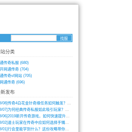
网站分类
通传奇私服
(680)
开网通传奇
(704)
通传奇sf网站
(705)
网通传奇
(696)
最新发布
8/08]
传奇4白花金针奇缘任务如何触发？完整攻略解析
8/07]
为何经典传奇私服如此吸引玩家？深度攻略解析
8/06]
2019新开传奇游戏，如何快速提升角色等级？
8/02]
道士玩家在传奇中应如何选择手镯装备？
8/01]
行会里能学到什么？这份攻略带你全掌握