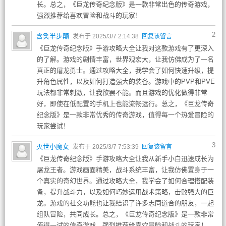
长。总之，《巨龙传奇纪念版》是一款非常出色的传奇游戏，
强烈推荐给喜欢冒险和战斗的玩家！
2
含笑半步颠
发布于 2025/3/7 2:14:38
回复该留言
《巨龙传奇纪念版》手游攻略大全让我对这款游戏有了更深入
的了解。游戏的剧情丰富，世界观宏大，让我仿佛成为了一名
真正的屠龙勇士。通过攻略大全，我学会了如何快速升级，提
升角色属性，以及如何打造强大的装备。游戏中的PVP和PVE
玩法都非常刺激，让我欲罢不能。而且游戏的优化做得非常
好，即使在低配置的手机上也能流畅运行。总之，《巨龙传奇
纪念版》是一款非常优秀的传奇游戏，值得每一个热爱冒险的
玩家尝试！
3
灭世小魔女
发布于 2025/3/7 7:53:39
回复该留言
《巨龙传奇纪念版》手游攻略大全让我从新手小白迅速成长为
屠龙王者。游戏画面精美，战斗系统丰富，让我仿佛置身于一
个真实的奇幻世界。通过攻略大全，我学会了如何合理搭配装
备，提升战斗力，以及如何巧妙运用战术策略，击败强大的巨
龙。游戏的社交功能也让我结识了许多志同道合的朋友，一起
组队冒险，共同成长。总之，《巨龙传奇纪念版》是一款非常
值得一试的传奇游戏，强烈推荐给喜欢冒险和战斗的玩家！