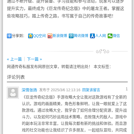
通过不断升级、提升装备、学习技能和参与活动，玩家可以逐步
提升实力，最终成为《巨龙传奇纪念版》中的屠龙王者。掌握这
些攻略技巧，踏上传奇之路，书写属于自己的传奇故事吧！
分享到：
QQ空间
新浪微博
腾讯微博
人人网
微信
« 上一篇
下一篇 »
网通传奇私服发布网原创文章，转载请注明出处！ 本文标签：
评论列表
1
深情张扬
发布于 2025/3/6 12:13:16
回复该留言
《巨龙传奇纪念版》手游攻略大全让我对这款游戏有了全新的
认识。游戏的画面精美，角色形象鲜明，让我一眼就爱上了这
款游戏。通过攻略大全，我学会了如何合理分配资源，提升战
斗力，以及如何巧妙运用战术策略，击败强大的敌人。游戏中
的副本玩法非常丰富，让我每次都有新的挑战和体验。而且游
戏的社交功能也让我结识了许多朋友，一起组队冒险，共同成