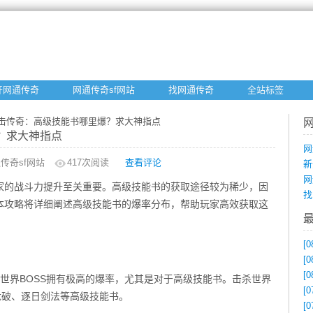
开网通传奇
网通传奇sf网站
找网通传奇
全站标签
80合击传奇：高级技能书哪里爆？求大神指点
爆？求大神指点
网
传奇sf网站
417
次阅读
查看评论
新
网
玩家的战斗力提升至关重要。高级技能书的获取途径较为稀少，因
找
本攻略将详细阐述高级技能书的爆率分布，帮助玩家高效获取这
[0
[0
[0
，世界BOSS拥有极高的爆率，尤其是对于高级技能书。击杀世界
[0
龙破、逐日剑法等高级技能书。
[0