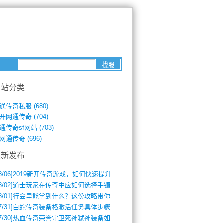
网站分类
通传奇私服
(680)
开网通传奇
(704)
通传奇sf网站
(703)
网通传奇
(696)
最新发布
8/06]
2019新开传奇游戏，如何快速提升角色等级？
8/02]
道士玩家在传奇中应如何选择手镯装备？
8/01]
行会里能学到什么？这份攻略带你全掌握
7/31]
白蛇传奇装备格激活任务具体步骤是什么？如何完成？
7/30]
热血传奇荣誉守卫死神弑神装备如何获取与佩戴攻略？