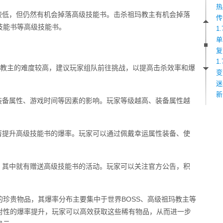
热
较低，但仍然有机会掉落高级技能书。击杀祖玛教主有机会掉落
传
技能书等高级技能书。
1
单
复
1
祖玛教主的难度较高，建议玩家组队前往挑战，以提高击杀效率和爆
变
迷
新
装备属性、游戏时间等因素的影响。玩家等级越高、装备属性越
。
著提升高级技能书的爆率。玩家可以通过佩戴幸运属性装备、使
，其中就有赠送高级技能书的活动。玩家可以关注官方公告，积
缺的珍贵物品，其爆率分布主要集中于世界BOSS、高级祖玛教主等
对性的爆率提升，玩家可以高效获取这些稀有物品，从而进一步