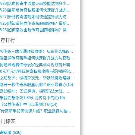
7/29]
热血传奇中流星火雨技能达到多少级可以开始练装备？
7/28]
最新版传奇私服如何快速提升战力与获取稀有装备？
7/27]
新开传奇游戏如何快速提升战力与获取稀有装备？
7/26]
想知道热血传奇私服哪家强？最新排行榜攻略全解析
7/25]
如何高效击败传奇白野猪怪物？通关技巧全解析
推荐排行
1.76传奇三端互通顶级攻略：从职业选择(972)
三端互通传奇新手如何快速提升战力与获取稀(379)
如何通过观看传奇玩家经典战斗视频提升辅助(661)
300元万元宝畅玩传奇私服攻略与疑问解答(828)
轻之幻想乡：纵横异次元，斩妖除魔攻略疑云(404)
刚开一秒传奇私服里玩哪个职业最省心(15)
传奇18周年：回归经典，探索玛法大陆，寻(798)
果我们想杀死1.80火龙传说中的红(10)
《公益传奇》中可以看到介绍(14)
SF传奇新手如何快速升级？职业选择与装备(711)
热门标签
奇私服
(636)