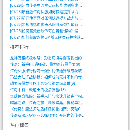
[07/29]
热血传奇中流星火雨技能达到多少级可以开始练装备？
[07/28]
最新版传奇私服如何快速提升战力与获取稀有装备？
[07/27]
新开传奇游戏如何快速提升战力与获取稀有装备？
[07/26]
想知道热血传奇私服哪家强？最新排行榜攻略全解析
[07/25]
如何高效击败传奇白野猪怪物？通关技巧全解析
[07/24]
如何获取永恒GM版无限魔石并快速提升战力？
推荐排行
龙神万相终极攻略：形态切换与爆发输出的艺(411)
传奇：新手PK遇强敌，量力而行最重要(9)
传奇私服排行榜前十强如何快速升级与获取稀(744)
玛法大陆征战秘籍：如何成为无往不利的传奇(10)
想要获得黄金以上高级宝箱要怎么做(9)
传奇中有一款道士的极品装备(13)
失落传奇私服：新手入门与快速升级完全指南(895)
暗黑之路：传奇之旅：踏破暗黑，揭秘单机传(355)
《传奇》魔法师法盾终极优化指南：突破CD(316)
传奇私服玩家职业选择攻略：开启你的传奇之(15)
热门标签