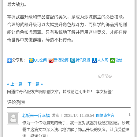
最大战力。
掌握武器升级和饰品搭配的奥义，是成为沙城霸主的必备技能。
合理的武器升级可以大幅提升角色战斗力，而科学的饰品搭配则
能让角色如虎添翼。只有系统地了解并运用这些奥义，才能在传
奇世界中笑傲群雄，缔造不朽传奇。
分享到：
QQ空间
新浪微博
腾讯微博
人人网
微信
« 上一篇
下一篇 »
网通传奇私服发布网原创文章，转载请注明出处！ 本文标签：
评论列表
1
老板来一斤幸福
发布于 2025/1/6 11:36:54
回复该留言
作为一个传奇游戏的新手，我一直对武器升级感到困惑。沙城
霸主这篇文章深入浅出地讲解了饰品升级的奥义，让我受益匪
浅。感谢分享！