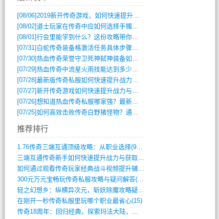
[08/06]
2019新开传奇游戏，如何快速提升角色等级？
[08/02]
道士玩家在传奇中应如何选择手镯装备？
[08/01]
行会里能学到什么？这份攻略带你全掌握
[07/31]
白蛇传奇装备格激活任务具体步骤是什么？如何完成？
[07/30]
热血传奇荣誉守卫死神弑神装备如何获取与佩戴攻略？
[07/29]
热血传奇中流星火雨技能达到多少级可以开始练装备？
[07/28]
最新版传奇私服如何快速提升战力与获取稀有装备？
[07/27]
新开传奇游戏如何快速提升战力与获取稀有装备？
[07/26]
想知道热血传奇私服哪家强？最新排行榜攻略全解析
[07/25]
如何高效击败传奇白野猪怪物？通关技巧全解析
推荐排行
1.76传奇三端互通顶级攻略：从职业选择(972)
三端互通传奇新手如何快速提升战力与获取稀(379)
如何通过观看传奇玩家经典战斗视频提升辅助(661)
300元万元宝畅玩传奇私服攻略与疑问解答(828)
轻之幻想乡：纵横异次元，斩妖除魔攻略疑云(404)
在刚开一秒传奇私服里玩哪个职业最省心(15)
传奇18周年：回归经典，探索玛法大陆，寻(798)