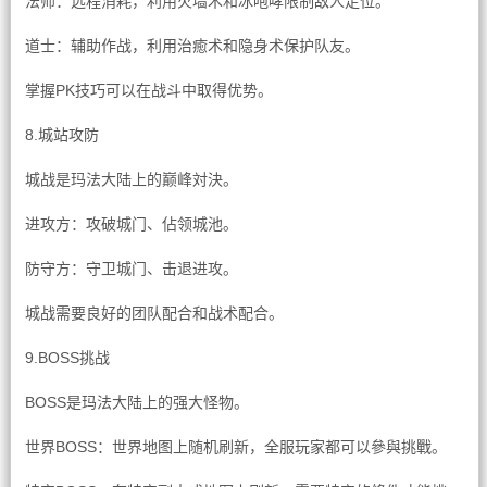
法师：远程消耗，利用火墙术和冰咆哮限制敌人走位。
道士：辅助作战，利用治癒术和隐身术保护队友。
掌握PK技巧可以在战斗中取得优势。
8.城站攻防
城战是玛法大陆上的巅峰対決。
进攻方：攻破城门、佔领城池。
防守方：守卫城门、击退进攻。
城战需要良好的团队配合和战术配合。
9.BOSS挑战
BOSS是玛法大陆上的强大怪物。
世界BOSS：世界地图上随机刷新，全服玩家都可以參與挑戰。