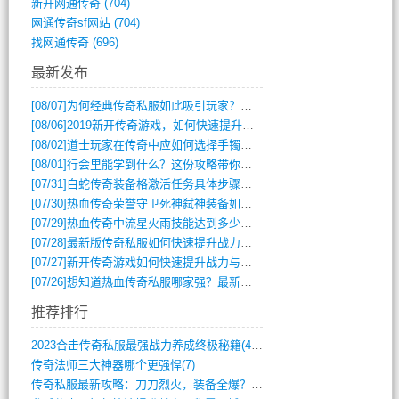
新开网通传奇
(704)
网通传奇sf网站
(704)
找网通传奇
(696)
最新发布
[08/07]
为何经典传奇私服如此吸引玩家？深度攻略解析
[08/06]
2019新开传奇游戏，如何快速提升角色等级？
[08/02]
道士玩家在传奇中应如何选择手镯装备？
[08/01]
行会里能学到什么？这份攻略带你全掌握
[07/31]
白蛇传奇装备格激活任务具体步骤是什么？如何完成？
[07/30]
热血传奇荣誉守卫死神弑神装备如何获取与佩戴攻略？
[07/29]
热血传奇中流星火雨技能达到多少级可以开始练装备？
[07/28]
最新版传奇私服如何快速提升战力与获取稀有装备？
[07/27]
新开传奇游戏如何快速提升战力与获取稀有装备？
[07/26]
想知道热血传奇私服哪家强？最新排行榜攻略全解析
推荐排行
2023合击传奇私服最强战力养成终极秘籍(428)
传奇法师三大神器哪个更强悍(7)
传奇私服最新攻略：刀刀烈火，装备全爆？攻(813)