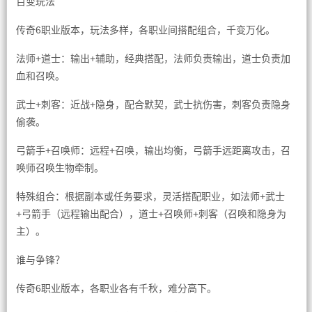
百变玩法
传奇6职业版本，玩法多样，各职业间搭配组合，千变万化。
法师+道士：输出+辅助，经典搭配，法师负责输出，道士负责加
血和召唤。
武士+刺客：近战+隐身，配合默契，武士抗伤害，刺客负责隐身
偷袭。
弓箭手+召唤师：远程+召唤，输出均衡，弓箭手远距离攻击，召
唤师召唤生物牵制。
特殊组合：根据副本或任务要求，灵活搭配职业，如法师+武士
+弓箭手（远程输出配合），道士+召唤师+刺客（召唤和隐身为
主）。
谁与争锋？
传奇6职业版本，各职业各有千秋，难分高下。