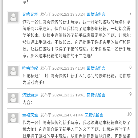
家！
7
又痞又坏
发布于 2024/12/3 19:30:24
回复该留言
作为一名仙剑奇侠传的新手玩家，我一开始对游戏的玩法和系
统感到非常迷茫。但自从我找到了这本修炼秘籍，一切都变得
简单起来。秘籍中详细解答了新手玩家最常见的问题，让我能
够快速上手游戏。不仅如此，它还提供了许多实用的技巧和建
议，让我在游戏中取得了不错的成绩。如果你也是一名新手玩
家，那么这本秘籍绝对是你的不二之选！
8
唯余泣叹
发布于 2024/12/3 19:41:34
回复该留言
评论标题：【仙剑奇侠传】新手入门必问的修炼秘籍，助你成
为游戏高手！
9
沉默游走
发布于 2024/12/3 22:19:41
回复该留言
内容：
10
幸福天空
发布于 2024/12/4 0:41:44
回复该留言
作为一名仙剑奇侠传的新手玩家，我必须说这本秘籍真的帮了
我大忙！它详细介绍了新手入门的必问问题，让我在短时间内
就掌握了游戏的基本玩法。从角色创建到技能升级，再到装备