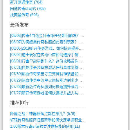
新开网通传奇
(704)
网通传奇sf网站
(705)
找网通传奇
(696)
最新发布
[08/08]
传奇4白花金针奇缘任务如何触发？完整攻略解析
[08/07]
为何经典传奇私服如此吸引玩家？深度攻略解析
[08/06]
2019新开传奇游戏，如何快速提升角色等级？
[08/02]
道士玩家在传奇中应如何选择手镯装备？
[08/01]
行会里能学到什么？这份攻略带你全掌握
[07/31]
白蛇传奇装备格激活任务具体步骤是什么？如何完成？
[07/30]
热血传奇荣誉守卫死神弑神装备如何获取与佩戴攻略？
[07/29]
热血传奇中流星火雨技能达到多少级可以开始练装备？
[07/28]
最新版传奇私服如何快速提升战力与获取稀有装备？
[07/27]
新开传奇游戏如何快速提升战力与获取稀有装备？
推荐排行
降魔之战：神器掉落点都在哪儿？(579)
轩辕传奇私服怀旧服新手如何快速掌握职业选(993)
1.80版本传奇sf法师要注意技能的使用(11)