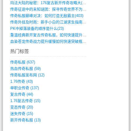
玛法大陆的秘密：176复古新开传奇攻略大(486)
传奇征途中的未知谜团：探寻传奇世界不为人(595)
传奇私服巅峰对决：如何打造无敌霸主(403)
传奇外挂及时雨：新手小白的江湖求生指南(802)
PK中掉落装备的顺序是什么(23)
重温经典新开复古传奇私服，如何快速提升等(392)
血染苍龙传奇战力提升缓慢如何快速突破瓶颈(654)
热门标签
传奇私服
(637)
热血传奇私服
(59)
传奇私服发布网
(12)
1.76传奇
(43)
单职业传奇
(137)
复古传奇
(44)
1.76复古传奇
(15)
变态传奇
(20)
迷失传奇
(15)
新开传奇私服
(13)