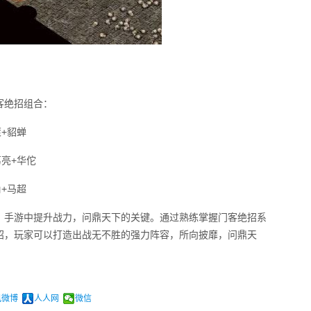
客绝招组合：
+貂蝉
葛亮+华佗
+马超
》手游中提升战力，问鼎天下的关键。通过熟练掌握门客绝招系
招，玩家可以打造出战无不胜的强力阵容，所向披靡，问鼎天
讯微博
人人网
微信