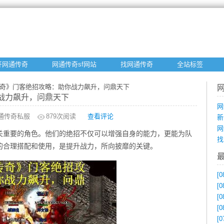
开网通传奇
网通传奇sf网站
找网通传奇
全站标签
传奇》门客绝招攻略：助你战力飙升，问鼎天下
战力飙升，问鼎天下
网
通传奇私服
879
次阅读
查看评论
新
网
关重要的角色。他们的绝招不仅可以增强自身的能力，更能为队
找
的合理搭配和使用，是提升战力，所向披靡的关键。
[0
[0
[0
[0
[0