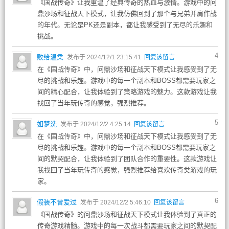
《国战传奇》让我重温了经典传奇的热血与激情。游戏中的问
鼎沙场和征战天下模式，让我仿佛回到了那个与兄弟并肩作战
的年代。无论是PK还是副本，都让我感受到了无尽的乐趣和
挑战。
4
败给温柔
发布于 2024/12/1 23:15:41
回复该留言
在《国战传奇》中，问鼎沙场和征战天下模式让我感受到了无
尽的挑战和乐趣。游戏中的每一个副本和BOSS都需要玩家之
间的精心配合，让我体验到了策略游戏的魅力。这款游戏让我
找回了当年玩传奇的感觉，强烈推荐。
5
如梦洗
发布于 2024/12/2 4:25:14
回复该留言
在《国战传奇》中，问鼎沙场和征战天下模式让我感受到了无
尽的挑战和乐趣。游戏中的每一个副本和BOSS都需要玩家之
间的默契配合，让我体验到了团队合作的重要性。这款游戏让
我找回了当年玩传奇的感觉，强烈推荐给喜欢传奇类游戏的玩
家。
6
假装不曾爱过
发布于 2024/12/2 5:46:10
回复该留言
《国战传奇》的问鼎沙场和征战天下模式让我体验到了真正的
传奇游戏精髓。游戏中的每一次战斗都需要玩家之间的默契配