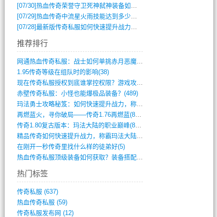
[07/30]
热血传奇荣誉守卫死神弑神装备如何获取与佩戴攻略？
[07/29]
热血传奇中流星火雨技能达到多少级可以开始练装备？
[07/28]
最新版传奇私服如何快速提升战力与获取稀有装备？
推荐排行
网通热血传奇私服：战士如何单挑赤月恶魔？(311)
1.95传奇等级在组队时的影响(38)
现在传奇私服授权到底谁掌控权限？游戏攻略(789)
赤壁传奇私服：小怪也能爆极品装备？(489)
玛法勇士攻略秘笈：如何快速提升战力，称霸(717)
再燃蓝火，寻你破局——传奇1.76再燃蓝(893)
传奇1.80复古版本：玛法大陆的职业巅峰(873)
精品传奇如何快速提升战力，称霸玛法大陆？(392)
在刚开一秒传奇里找什么样的徒弟好(5)
热血传奇私服顶级装备如何获取？装备搭配与(688)
热门标签
传奇私服
(637)
热血传奇私服
(59)
传奇私服发布网
(12)