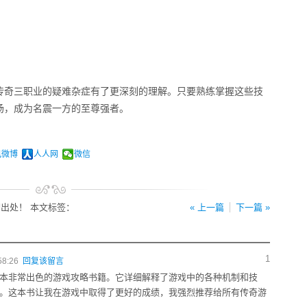
传奇三职业的疑难杂症有了更深刻的理解。只要熟练掌握这些技
场，成为名震一方的至尊强者。
讯微博
人人网
微信
出处！ 本文标签：
« 上一篇
下一篇 »
1
58:26
回复该留言
本非常出色的游戏攻略书籍。它详细解释了游戏中的各种机制和技
。这本书让我在游戏中取得了更好的成绩，我强烈推荐给所有传奇游