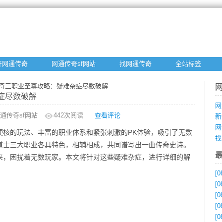
开网通传奇
网通传奇sf网站
找网通传奇
全站标签
传奇三职业至尊攻略：疑难杂症尽数破解
症尽数破解
网
通传奇sf网站
442
次阅读
查看评论
新
网
硬核的玩法、丰富的职业体系和紧张刺激的PK体验，吸引了无数
找
道士三大职业各具特色，相辅相成，共同谱写出一曲传奇史诗。
来，困扰着无数玩家。本文将针对这些疑难杂症，进行详细的解
[0
[0
[0
[0
[0