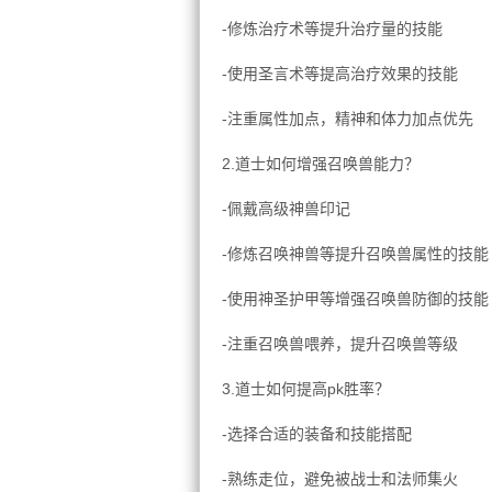
-修炼治疗术等提升治疗量的技能
-使用圣言术等提高治疗效果的技能
-注重属性加点，精神和体力加点优先
2.道士如何增强召唤兽能力？
-佩戴高级神兽印记
-修炼召唤神兽等提升召唤兽属性的技能
-使用神圣护甲等增强召唤兽防御的技能
-注重召唤兽喂养，提升召唤兽等级
3.道士如何提高pk胜率？
-选择合适的装备和技能搭配
-熟练走位，避免被战士和法师集火