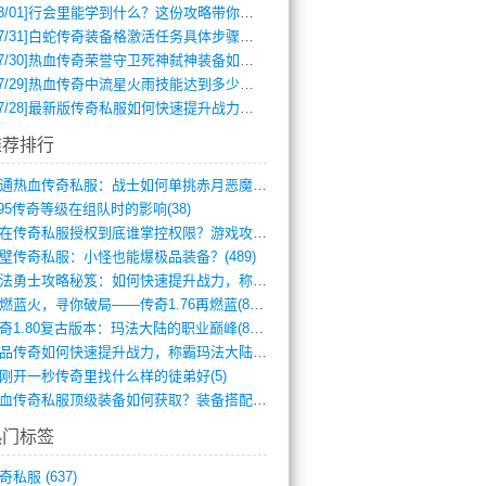
8/01]
行会里能学到什么？这份攻略带你全掌握
7/31]
白蛇传奇装备格激活任务具体步骤是什么？如何完成？
7/30]
热血传奇荣誉守卫死神弑神装备如何获取与佩戴攻略？
7/29]
热血传奇中流星火雨技能达到多少级可以开始练装备？
7/28]
最新版传奇私服如何快速提升战力与获取稀有装备？
推荐排行
网通热血传奇私服：战士如何单挑赤月恶魔？(311)
.95传奇等级在组队时的影响(38)
现在传奇私服授权到底谁掌控权限？游戏攻略(789)
壁传奇私服：小怪也能爆极品装备？(489)
玛法勇士攻略秘笈：如何快速提升战力，称霸(717)
再燃蓝火，寻你破局——传奇1.76再燃蓝(893)
传奇1.80复古版本：玛法大陆的职业巅峰(873)
精品传奇如何快速提升战力，称霸玛法大陆？(392)
刚开一秒传奇里找什么样的徒弟好(5)
热血传奇私服顶级装备如何获取？装备搭配与(688)
热门标签
奇私服
(637)