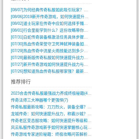
[08/07]
为何经典传奇私服如此吸引玩家？深度攻略解析
[08/06]
2019新开传奇游戏，如何快速提升角色等级？
[08/02]
道士玩家在传奇中应如何选择手镯装备？
[08/01]
行会里能学到什么？这份攻略带你全掌握
[07/31]
白蛇传奇装备格激活任务具体步骤是什么？如何完成？
[07/30]
热血传奇荣誉守卫死神弑神装备如何获取与佩戴攻略？
[07/29]
热血传奇中流星火雨技能达到多少级可以开始练装备？
[07/28]
最新版传奇私服如何快速提升战力与获取稀有装备？
[07/27]
新开传奇游戏如何快速提升战力与获取稀有装备？
[07/26]
想知道热血传奇私服哪家强？最新排行榜攻略全解析
推荐排行
2023合击传奇私服最强战力养成终极秘籍(428)
传奇法师三大神器哪个更强悍(7)
传奇私服最新攻略：刀刀烈火，装备全爆？攻(813)
龙城传奇：如何快速提升战力，称霸沙城？(802)
传奇老区变态服攻略：如何快速提升等级和战(379)
风云私服传奇游戏新手如何快速掌握核心玩法(616)
传奇游戏专家进阶秘籍：终极攻略问答解析(848)