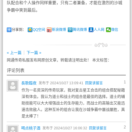
队配合和个人操作同样重要，只有二者兼备，才能在激烈的沙城
争霸中笑到最后。
分享到：
QQ空间
新浪微博
腾讯微博
人人网
微信
« 上一篇
下一篇 »
网通传奇私服发布网原创文章，转载请注明出处！ 本文标签：
评论列表
1
長歌臨夜
发布于 2024/10/27 13:09:41
回复该留言
作为一名资深的传奇玩家，我对复古星王合击的组合搭配秘籍
深有体会。我认为道士和战士的组合是最佳的选择。道士的辅
助技能可以大大增强战士的生存能力，而战士的高输出又能迅
速击败敌人。这种互补的组合让我在沙城争霸中屡战屡胜，真
是太棒了！
2
喝点桃子酒
发布于 2024/10/27 16:06:32
回复该留言