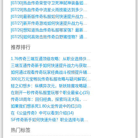
[07/30]
热血传奇荣誉守卫死神弑神装备如何获取与佩戴攻略？
[07/29]
热血传奇中流星火雨技能达到多少级可以开始练装备？
[07/28]
最新版传奇私服如何快速提升战力与获取稀有装备？
[07/27]
新开传奇游戏如何快速提升战力与获取稀有装备？
[07/26]
想知道热血传奇私服哪家强？最新排行榜攻略全解析
[07/25]
如何高效击败传奇白野猪怪物？通关技巧全解析
推荐排行
1.76传奇三端互通顶级攻略：从职业选择(972)
三端互通传奇新手如何快速提升战力与获取稀(379)
如何通过观看传奇玩家经典战斗视频提升辅助(661)
300元万元宝畅玩传奇私服攻略与疑问解答(828)
轻之幻想乡：纵横异次元，斩妖除魔攻略疑云(404)
在刚开一秒传奇私服里玩哪个职业最省心(15)
传奇18周年：回归经典，探索玛法大陆，寻(798)
如果我们想杀死1.80火龙传说中的红(10)
在《公益传奇》中可以看到介绍(14)
SF传奇新手如何快速升级？职业选择与装备(711)
热门标签