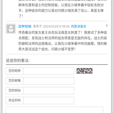
群体伤害和道士的控制技能，让我在沙城争霸中轻松击败对
手。这种组合的威力让我对问鼎沙城充满了信心，真是太棒
了！
6
耳畔呢喃
发布于 2024/10/28 8:39:50
回复该留言
传奇霸业的复古星王合击玩法真是太刺激了！我尝试了多种组
合搭配，发现战士和法师的组合简直是无敌的存在。战士的高
防御和法师的远程输出，让我在沙城争霸中所向披靡。强烈推
荐大家试试这个组合，问鼎沙城不是梦！
说说你的看法:
您的昵称
您的邮箱
您的网站
验证的码