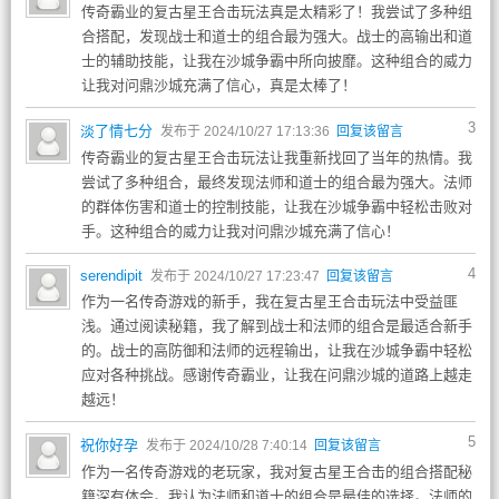
传奇霸业的复古星王合击玩法真是太精彩了！我尝试了多种组
合搭配，发现战士和道士的组合最为强大。战士的高输出和道
士的辅助技能，让我在沙城争霸中所向披靡。这种组合的威力
让我对问鼎沙城充满了信心，真是太棒了！
3
淡了情七分
发布于 2024/10/27 17:13:36
回复该留言
传奇霸业的复古星王合击玩法让我重新找回了当年的热情。我
尝试了多种组合，最终发现法师和道士的组合最为强大。法师
的群体伤害和道士的控制技能，让我在沙城争霸中轻松击败对
手。这种组合的威力让我对问鼎沙城充满了信心！
4
serendipit
发布于 2024/10/27 17:23:47
回复该留言
作为一名传奇游戏的新手，我在复古星王合击玩法中受益匪
浅。通过阅读秘籍，我了解到战士和法师的组合是最适合新手
的。战士的高防御和法师的远程输出，让我在沙城争霸中轻松
应对各种挑战。感谢传奇霸业，让我在问鼎沙城的道路上越走
越远！
5
祝你好孕
发布于 2024/10/28 7:40:14
回复该留言
作为一名传奇游戏的老玩家，我对复古星王合击的组合搭配秘
籍深有体会。我认为法师和道士的组合是最佳的选择。法师的