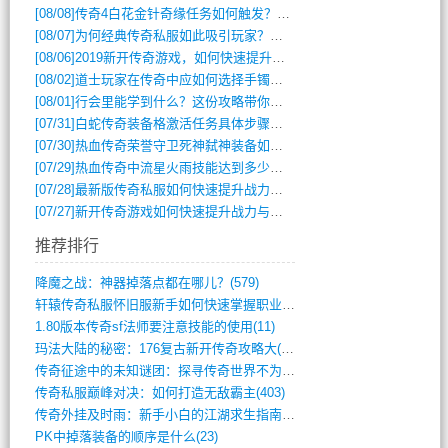
[08/08]
传奇4白花金针奇缘任务如何触发？完整攻略解析
[08/07]
为何经典传奇私服如此吸引玩家？深度攻略解析
[08/06]
2019新开传奇游戏，如何快速提升角色等级？
[08/02]
道士玩家在传奇中应如何选择手镯装备？
[08/01]
行会里能学到什么？这份攻略带你全掌握
[07/31]
白蛇传奇装备格激活任务具体步骤是什么？如何完成？
[07/30]
热血传奇荣誉守卫死神弑神装备如何获取与佩戴攻略？
[07/29]
热血传奇中流星火雨技能达到多少级可以开始练装备？
[07/28]
最新版传奇私服如何快速提升战力与获取稀有装备？
[07/27]
新开传奇游戏如何快速提升战力与获取稀有装备？
推荐排行
降魔之战：神器掉落点都在哪儿？(579)
轩辕传奇私服怀旧服新手如何快速掌握职业选(993)
1.80版本传奇sf法师要注意技能的使用(11)
玛法大陆的秘密：176复古新开传奇攻略大(486)
传奇征途中的未知谜团：探寻传奇世界不为人(595)
传奇私服巅峰对决：如何打造无敌霸主(403)
传奇外挂及时雨：新手小白的江湖求生指南(802)
PK中掉落装备的顺序是什么(23)