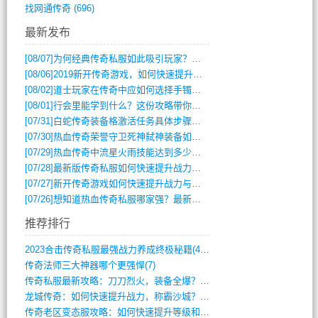
找网通传奇
(696)
最新发布
[08/07]
为何经典传奇私服如此吸引玩家？深度攻略解析
[08/06]
2019新开传奇游戏，如何快速提升角色等级？
[08/02]
道士玩家在传奇中应如何选择手镯装备？
[08/01]
行会里能学到什么？这份攻略带你全掌握
[07/31]
白蛇传奇装备格激活任务具体步骤是什么？如何完成？
[07/30]
热血传奇荣誉守卫死神弑神装备如何获取与佩戴攻略？
[07/29]
热血传奇中流星火雨技能达到多少级可以开始练装备？
[07/28]
最新版传奇私服如何快速提升战力与获取稀有装备？
[07/27]
新开传奇游戏如何快速提升战力与获取稀有装备？
[07/26]
想知道热血传奇私服哪家强？最新排行榜攻略全解析
推荐排行
2023合击传奇私服最强战力养成终极秘籍(428)
传奇法师三大神器哪个更强悍(7)
传奇私服最新攻略：刀刀烈火，装备全爆？攻(813)
龙城传奇：如何快速提升战力，称霸沙城？(802)
传奇老区变态服攻略：如何快速提升等级和战(379)