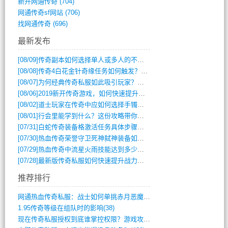
新开网通传奇
(704)
网通传奇sf网站
(706)
找网通传奇
(696)
最新发布
[08/09]
传奇副本如何选择单人或多人的不同模式？
[08/08]
传奇4白花金针奇缘任务如何触发？完整攻略解析
[08/07]
为何经典传奇私服如此吸引玩家？深度攻略解析
[08/06]
2019新开传奇游戏，如何快速提升角色等级？
[08/02]
道士玩家在传奇中应如何选择手镯装备？
[08/01]
行会里能学到什么？这份攻略带你全掌握
[07/31]
白蛇传奇装备格激活任务具体步骤是什么？如何完成？
[07/30]
热血传奇荣誉守卫死神弑神装备如何获取与佩戴攻略？
[07/29]
热血传奇中流星火雨技能达到多少级可以开始练装备？
[07/28]
最新版传奇私服如何快速提升战力与获取稀有装备？
推荐排行
网通热血传奇私服：战士如何单挑赤月恶魔？(311)
1.95传奇等级在组队时的影响(38)
现在传奇私服授权到底谁掌控权限？游戏攻略(789)