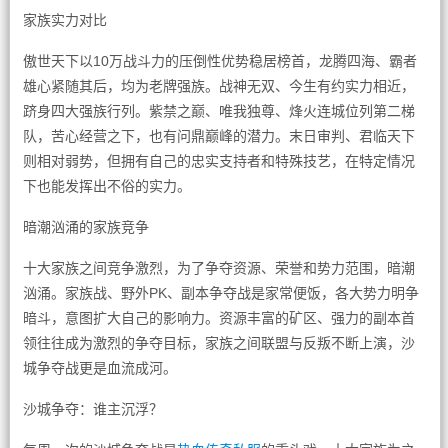
家族实力对比
傲世天下以10万战斗力的压倒性优势稳居榜首，龙腾四海、霸者
雄心紧随其后，均为老牌强族。战神无双、今生有约实力相近，
跻身四大强族行列。紫禁之巅、唯我独尊、烽火连城位列第二梯
队，苦心经营之下，也有问鼎巅峰的潜力。末日审判、君临天下
则相对弱势，但拥有自己的忠实支持者和特殊技艺，在特定情况
下也能发挥出不俗的实力。
暗潮汹涌的家族竞争
十大家族之间竞争激烈，为了争夺资源、荣誉和势力范围，暗潮
汹涌。家族战、野外PK、副本争夺战是家常便饭，各大势力明争
暗斗，意图扩大自己的影响力。资源丰富的矿区、强力的副本首
领往往成为激烈的争夺目标，家族之间联盟与反叛不断上演，沙
城争夺战更是血流成河。
沙城争夺：谁主沉浮？