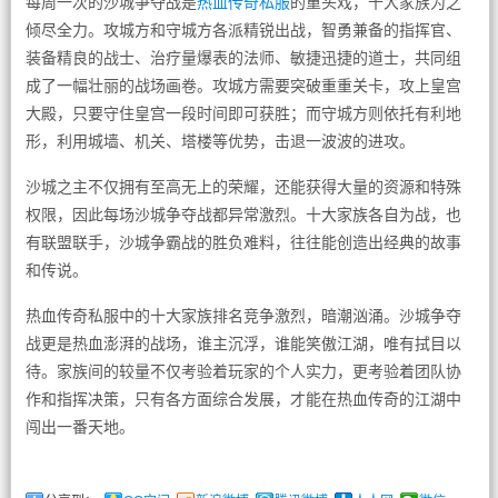
每周一次的沙城争夺战是
热血传奇私服
的重头戏，十大家族为之
倾尽全力。攻城方和守城方各派精锐出战，智勇兼备的指挥官、
装备精良的战士、治疗量爆表的法师、敏捷迅捷的道士，共同组
成了一幅壮丽的战场画卷。攻城方需要突破重重关卡，攻上皇宫
大殿，只要守住皇宫一段时间即可获胜；而守城方则依托有利地
形，利用城墙、机关、塔楼等优势，击退一波波的进攻。
沙城之主不仅拥有至高无上的荣耀，还能获得大量的资源和特殊
权限，因此每场沙城争夺战都异常激烈。十大家族各自为战，也
有联盟联手，沙城争霸战的胜负难料，往往能创造出经典的故事
和传说。
热血传奇私服中的十大家族排名竞争激烈，暗潮汹涌。沙城争夺
战更是热血澎湃的战场，谁主沉浮，谁能笑傲江湖，唯有拭目以
待。家族间的较量不仅考验着玩家的个人实力，更考验着团队协
作和指挥决策，只有各方面综合发展，才能在热血传奇的江湖中
闯出一番天地。