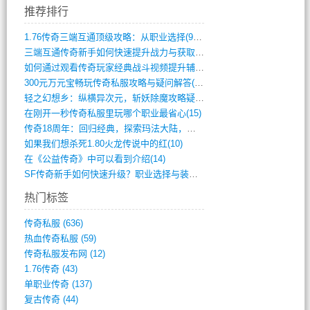
推荐排行
1.76传奇三端互通顶级攻略：从职业选择(972)
三端互通传奇新手如何快速提升战力与获取稀(379)
如何通过观看传奇玩家经典战斗视频提升辅助(661)
300元万元宝畅玩传奇私服攻略与疑问解答(828)
轻之幻想乡：纵横异次元，斩妖除魔攻略疑云(404)
在刚开一秒传奇私服里玩哪个职业最省心(15)
传奇18周年：回归经典，探索玛法大陆，寻(798)
如果我们想杀死1.80火龙传说中的红(10)
在《公益传奇》中可以看到介绍(14)
SF传奇新手如何快速升级？职业选择与装备(711)
热门标签
传奇私服
(636)
热血传奇私服
(59)
传奇私服发布网
(12)
1.76传奇
(43)
单职业传奇
(137)
复古传奇
(44)