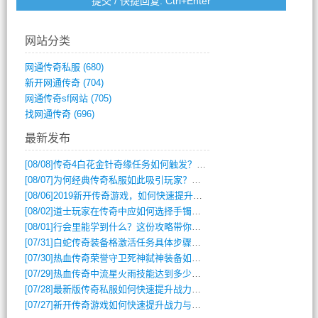
网站分类
网通传奇私服
(680)
新开网通传奇
(704)
网通传奇sf网站
(705)
找网通传奇
(696)
最新发布
[08/08]
传奇4白花金针奇缘任务如何触发？完整攻略解析
[08/07]
为何经典传奇私服如此吸引玩家？深度攻略解析
[08/06]
2019新开传奇游戏，如何快速提升角色等级？
[08/02]
道士玩家在传奇中应如何选择手镯装备？
[08/01]
行会里能学到什么？这份攻略带你全掌握
[07/31]
白蛇传奇装备格激活任务具体步骤是什么？如何完成？
[07/30]
热血传奇荣誉守卫死神弑神装备如何获取与佩戴攻略？
[07/29]
热血传奇中流星火雨技能达到多少级可以开始练装备？
[07/28]
最新版传奇私服如何快速提升战力与获取稀有装备？
[07/27]
新开传奇游戏如何快速提升战力与获取稀有装备？