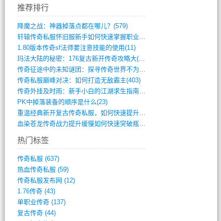
推荐排行
降魔之战：神器掉落点都在哪儿？(579)
轩辕传奇私服怀旧服新手如何快速掌握职业选(993)
1.80版本传奇sf法师要注意技能的使用(11)
玛法大陆的秘密：176复古新开传奇攻略大(486)
传奇征途中的未知谜团：探寻传奇世界不为人(595)
传奇私服巅峰对决：如何打造无敌霸主(403)
传奇外挂及时雨：新手小白的江湖求生指南(802)
PK中掉落装备的顺序是什么(23)
重温经典新开复古传奇私服，如何快速提升等(392)
血染苍龙传奇战力提升缓慢如何快速突破瓶颈(654)
热门标签
传奇私服
(637)
热血传奇私服
(59)
传奇私服发布网
(12)
1.76传奇
(43)
单职业传奇
(137)
复古传奇
(44)