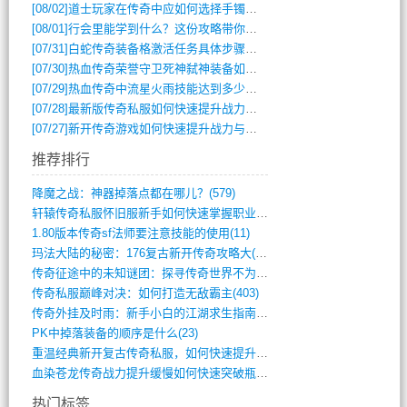
[08/02]
道士玩家在传奇中应如何选择手镯装备？
[08/01]
行会里能学到什么？这份攻略带你全掌握
[07/31]
白蛇传奇装备格激活任务具体步骤是什么？如何完成？
[07/30]
热血传奇荣誉守卫死神弑神装备如何获取与佩戴攻略？
[07/29]
热血传奇中流星火雨技能达到多少级可以开始练装备？
[07/28]
最新版传奇私服如何快速提升战力与获取稀有装备？
[07/27]
新开传奇游戏如何快速提升战力与获取稀有装备？
推荐排行
降魔之战：神器掉落点都在哪儿？(579)
轩辕传奇私服怀旧服新手如何快速掌握职业选(993)
1.80版本传奇sf法师要注意技能的使用(11)
玛法大陆的秘密：176复古新开传奇攻略大(486)
传奇征途中的未知谜团：探寻传奇世界不为人(595)
传奇私服巅峰对决：如何打造无敌霸主(403)
传奇外挂及时雨：新手小白的江湖求生指南(802)
PK中掉落装备的顺序是什么(23)
重温经典新开复古传奇私服，如何快速提升等(392)
血染苍龙传奇战力提升缓慢如何快速突破瓶颈(654)
热门标签