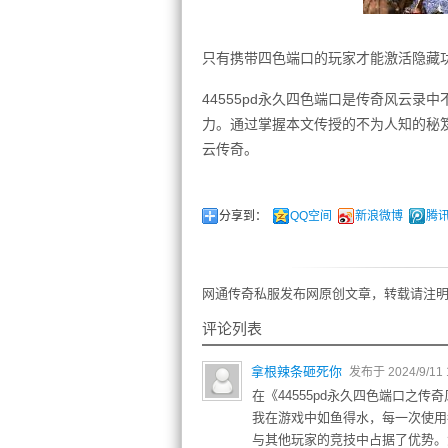
只有携带四色端口的玩家才能激活隐藏
44555pd永久四色端口是传奇风云
力。通过掌握本文传授的不为人知的秘
云传奇。
分享到：
QQ空间
新浪微博
腾
网通传奇私服发布网原创文章，转载请注明
评论列表
拿根辣条砸死你
发布于 2024/9/11 
在《44555pd永久四色端口之
我在游戏中如鱼得水，每一次使用
与其他玩家的竞技中占据了优势。