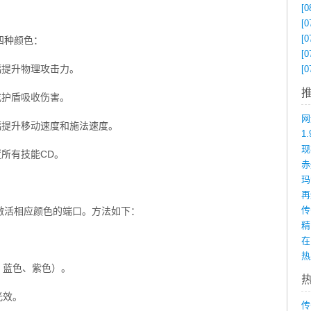
[0
[0
[0
四种颜色：
[0
幅提升物理攻击力。
[0
成护盾吸收伤害。
幅提升移动速度和施法速度。
1
置所有技能CD。
赤
激活相应颜色的端口。方法如下：
在
、蓝色、紫色）。
光效。
传