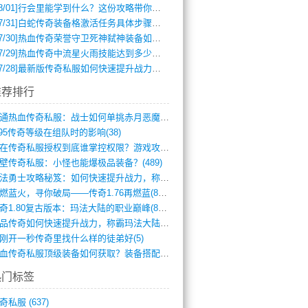
8/01]
行会里能学到什么？这份攻略带你全掌握
7/31]
白蛇传奇装备格激活任务具体步骤是什么？如何完成？
7/30]
热血传奇荣誉守卫死神弑神装备如何获取与佩戴攻略？
7/29]
热血传奇中流星火雨技能达到多少级可以开始练装备？
7/28]
最新版传奇私服如何快速提升战力与获取稀有装备？
推荐排行
网通热血传奇私服：战士如何单挑赤月恶魔？(311)
.95传奇等级在组队时的影响(38)
现在传奇私服授权到底谁掌控权限？游戏攻略(789)
壁传奇私服：小怪也能爆极品装备？(489)
玛法勇士攻略秘笈：如何快速提升战力，称霸(717)
再燃蓝火，寻你破局——传奇1.76再燃蓝(893)
传奇1.80复古版本：玛法大陆的职业巅峰(873)
精品传奇如何快速提升战力，称霸玛法大陆？(392)
刚开一秒传奇里找什么样的徒弟好(5)
热血传奇私服顶级装备如何获取？装备搭配与(688)
热门标签
奇私服
(637)