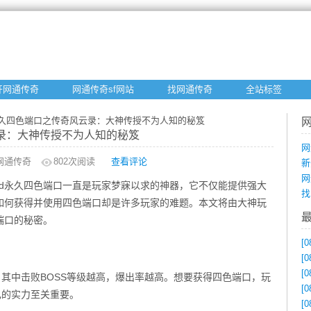
开网通传奇
网通传奇sf网站
找网通传奇
全站标签
5pd永久四色端口之传奇风云录：大神传授不为人知的秘笈
云录：大神传授不为人知的秘笈
网
网通传奇
802
次阅读
查看评论
新
网
5pd永久四色端口一直是玩家梦寐以求的神器，它不仅能提供强大
找
如何获得并使用四色端口却是许多玩家的难题。本文将由大神玩
端口的秘密。
[0
[0
[0
，其中击败BOSS等级越高，爆出率越高。想要获得四色端口，玩
[0
己的实力至关重要。
[0