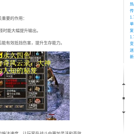
热
传
1
关重要的作用：
单
怪时能大幅提升输出。
复
1
后能有效抵挡伤害，提升生存能力。
变
迷
新
和施法速度，让玩家在战斗中更加灵活和高效。