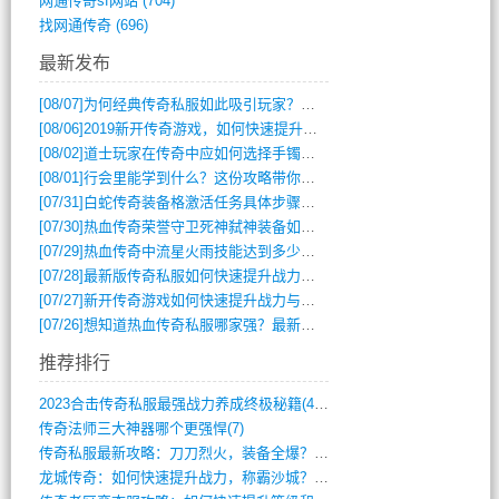
网通传奇sf网站
(704)
找网通传奇
(696)
最新发布
[08/07]
为何经典传奇私服如此吸引玩家？深度攻略解析
[08/06]
2019新开传奇游戏，如何快速提升角色等级？
[08/02]
道士玩家在传奇中应如何选择手镯装备？
[08/01]
行会里能学到什么？这份攻略带你全掌握
[07/31]
白蛇传奇装备格激活任务具体步骤是什么？如何完成？
[07/30]
热血传奇荣誉守卫死神弑神装备如何获取与佩戴攻略？
[07/29]
热血传奇中流星火雨技能达到多少级可以开始练装备？
[07/28]
最新版传奇私服如何快速提升战力与获取稀有装备？
[07/27]
新开传奇游戏如何快速提升战力与获取稀有装备？
[07/26]
想知道热血传奇私服哪家强？最新排行榜攻略全解析
推荐排行
2023合击传奇私服最强战力养成终极秘籍(428)
传奇法师三大神器哪个更强悍(7)
传奇私服最新攻略：刀刀烈火，装备全爆？攻(813)
龙城传奇：如何快速提升战力，称霸沙城？(802)